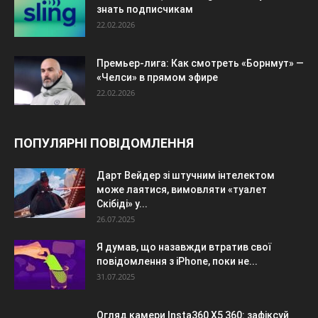
знать подписчикам
22.02.2026
Премьер-лига: Как смотреть «Борнмут» —
«Челси» в прямом эфире
22.02.2026
ПОПУЛЯРНІ ПОВІДОМЛЕННЯ
Дарт Вейдер зі штучним інтелектом
може лаятися, вимовляти «туалет
Скібіді» у...
26.07.2025
Я думав, що назавжди втратив свої
повідомлення з iPhone, поки не...
31.07.2025
Огляд камери Insta360 X5 360: зафіксуй