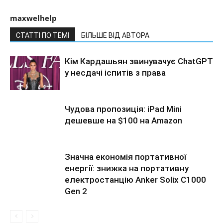
maxwelhelp
СТАТТІ ПО ТЕМІ
БІЛЬШЕ ВІД АВТОРА
Кім Кардашьян звинувачує ChatGPT
у несдачі іспитів з права
Чудова пропозиція: iPad Mini
дешевше на $100 на Amazon
Значна економія портативної
енергії: знижка на портативну
електростанцію Anker Solix C1000
Gen 2