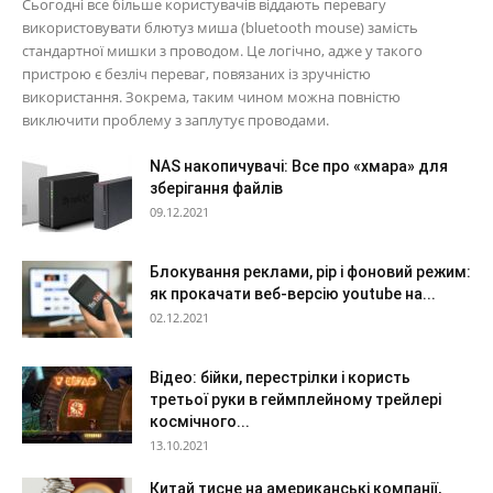
Сьогодні все більше користувачів віддають перевагу
використовувати блютуз миша (bluetooth mouse) замість
стандартної мишки з проводом. Це логічно, адже у такого
пристрою є безліч переваг, повязаних із зручністю
використання. Зокрема, таким чином можна повністю
виключити проблему з заплутує проводами.
NAS накопичувачі: Все про «хмара» для
зберігання файлів
09.12.2021
Блокування реклами, pip і фоновий режим:
як прокачати веб-версію youtube на...
02.12.2021
Відео: бійки, перестрілки і користь
третьої руки в геймплейному трейлері
космічного...
13.10.2021
Китай тисне на американські компанії,