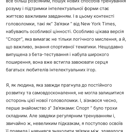
все більш розсіяним, пошук нових способів тренування
розуму і підтримки інтелектуальної форми стає
життєво важливим завданням. І в цьому контексті
головоломки, такі як” Зв’язки ” від New York Times,
набувають особливої цінності. Особливо цікава версія
“Спорт”, яка вимагає не тільки логічного мислення, а й,
що важливо, знання спортивної тематики. Нещодавно
випущена з бета-тестування і набула широкого
поширення, вона вже встигла завоювати серця
багатьох любителів інтелектуальних ігор.
Я, як людина, яка завжди прагнула до постійного
розвитку та самовдосконалення, не могла залишитися
осторонь цієї нової головоломки. І, зізнаюся чесно,
перше знайомство з” Зв’язками: Спорт ” було трохи
складним. Але завдяки регулярним тренуванням і,
звичайно ж, невеликим підказкам, я поступово освоїв
її правила і навчився знаходити зв’язки між, здавалося