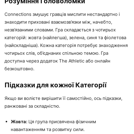
Розуміння Головоломки
Connections змушує гравців мислити нестандартно і
знаходити приховані взаємозв’язки між, начебто,
незв’язаними словами. Гра складається з чотирьох
категорій: жовта (найлегша), зелена, синя та фіолетова
(найскладніша). Кожна категорія потребує знаходження
чотирьох слів, об’єднаних спільною темою. Гра
доступна через додаток The Athletic або онлайн
безкоштовно.
Підказки для кожної Категорії
Якщо ви волієте вирішити її самостійно, ось підказки,
ранжовані за складністю.
Жовта:
Ця група присвячена фізичним
навантаженням та розвитку сили.