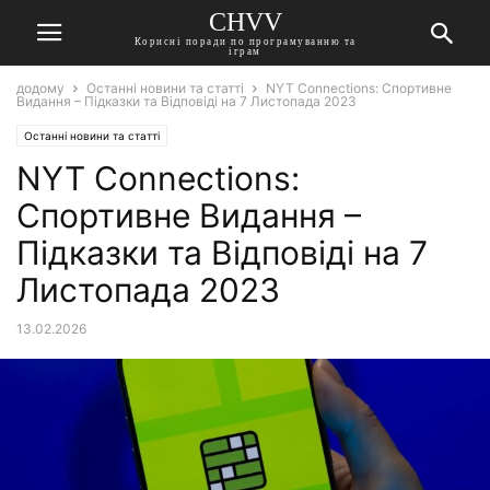
CHVV
Корисні поради по програмуванню та
іграм
додому
Останні новини та статті
NYT Connections: Спортивне
Видання – Підказки та Відповіді на 7 Листопада 2023
Останні новини та статті
NYT Connections:
Спортивне Видання –
Підказки та Відповіді на 7
Листопада 2023
13.02.2026