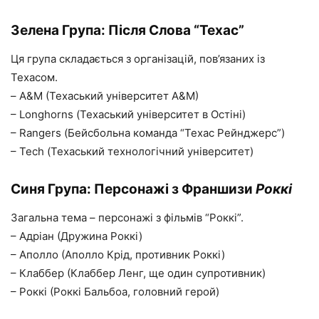
Зелена Група: Після Слова “Техас”
Ця група складається з організацій, пов’язаних із
Техасом.
– A&M (Техаський університет A&M)
– Longhorns (Техаський університет в Остіні)
– Rangers (Бейсбольна команда “Техас Рейнджерс”)
– Tech (Техаський технологічний університет)
Синя Група: Персонажі з Франшизи
Роккі
Загальна тема – персонажі з фільмів “Роккі”.
– Адріан (Дружина Роккі)
– Аполло (Аполло Крід, противник Роккі)
– Клаббер (Клаббер Ленг, ще один супротивник)
– Роккі (Роккі Бальбоа, головний герой)