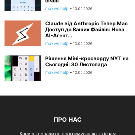
січня
maxwelhelp
-
13.02.2026
Claude від Anthropic Тепер Має
Доступ до Ваших Файлів: Нова
AI-Агент...
maxwelhelp
-
13.02.2026
Рішення Міні-кросворду NYT на
Сьогодні: 30 Листопада
maxwelhelp
-
13.02.2026
ПРО НАС
Корисні поради по програмуванню та іграм