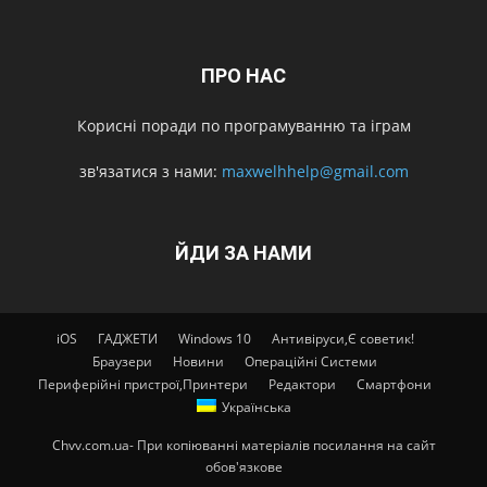
ПРО НАС
Корисні поради по програмуванню та іграм
зв'язатися з нами:
maxwelhhelp@gmail.com
ЙДИ ЗА НАМИ
iOS
ГАДЖЕТИ
Windows 10
Антивіруси,Є советик!
Браузери
Новини
Операційні Системи
Периферійні пристрої,Принтери
Редактори
Смартфони
Українська
Chvv.com.ua- При копіюванні матеріалів посилання на сайт
обов'язкове