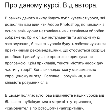
Про даному курсі. Від автора.
В рамках даного циклу будуть публікуватися уроки, які
дозволять вам вивчити Adobe Photoshop, починаючи з
основ, закінчуючи нетривіальними техніками обробки
зображень. Крім опису інструментів та алгоритму їх
застосування, більшість уроків будуть забезпечуватися
практичними рекомендаціями, що стосуються скоріше
до області дизайну, а не простого користування
програмою. Крім прикладів, тексти містять необхідну
частину теорії. Вона викладається у максимально
спрощеному вигляді. Головне – розуміння, а не
кількість розумних слів.
В цьому полягає ключова відмінність наших уроків від
більшості публікуються в мережі «туториалов»,
«самовчителів по фотошоп» і «алгоритмів».