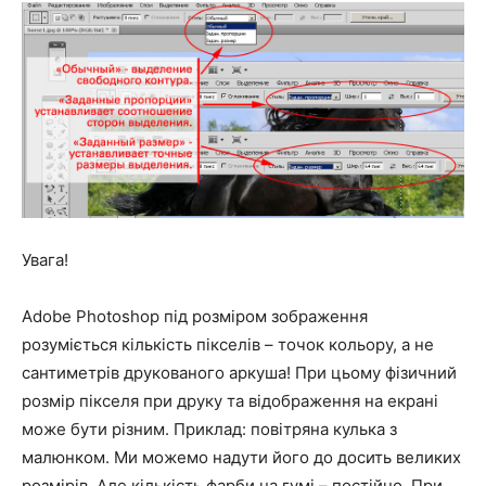
Увага!
Adobe Photoshop під розміром зображення
розуміється кількість пікселів – точок кольору, а не
сантиметрів друкованого аркуша! При цьому фізичний
розмір пікселя при друку та відображення на екрані
може бути різним. Приклад: повітряна кулька з
малюнком. Ми можемо надути його до досить великих
розмірів. Але кількість фарби на гумі – постійно. При