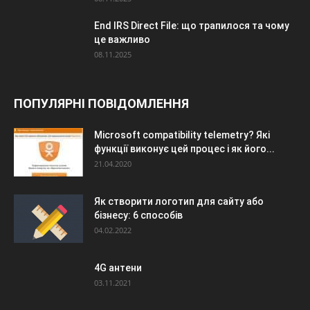
End IRS Direct File: що трапилося та чому
це важливо
08.11.2025
ПОПУЛЯРНІ ПОВІДОМЛЕННЯ
Microsoft compatibility telemetry? Які
функції виконує цей процес і як його...
21.04.2020
Як створити логотип для сайту або
бізнесу: 6 способів
04.02.2022
4G антени
03.11.2021