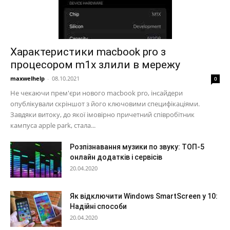
Характеристики macbook pro з
процесором m1x злили в мережу
maxwelhelp
-
08.10.2021
0
Не чекаючи прем'єри нового macbook pro, інсайдери
опублікували скріншот з його ключовими специфікаціями.
Завдяки витоку, до якої імовірно причетний співробітник
кампуса apple park, стала...
Розпізнавання музики по звуку: ТОП-5
онлайн додатків і сервісів
20.04.2020
Як відключити Windows SmartScreen у 10:
Надійні способи
20.04.2020