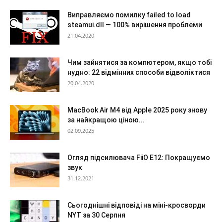
Виправляємо помилку failed to load
steamui.dll — 100% вирішення проблеми
21.04.2020
Чим зайнятися за компютером, якщо тобі
нудно: 22 відмінних способи відволіктися
20.04.2020
MacBook Air M4 від Apple 2025 року знову
за найкращою ціною...
02.09.2025
Огляд підсилювача FiiO E12: Покращуємо
звук
31.12.2021
Сьогоднішні відповіді на міні-кросворди
NYT за 30 Серпня