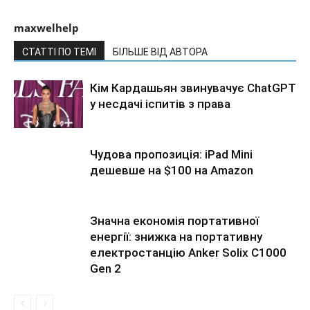
maxwelhelp
СТАТТІ ПО ТЕМІ
БІЛЬШЕ ВІД АВТОРА
Кім Кардашьян звинувачує ChatGPT
у несдачі іспитів з права
Чудова пропозиція: iPad Mini
дешевше на $100 на Amazon
Значна економія портативної
енергії: знижка на портативну
електростанцію Anker Solix C1000
Gen 2