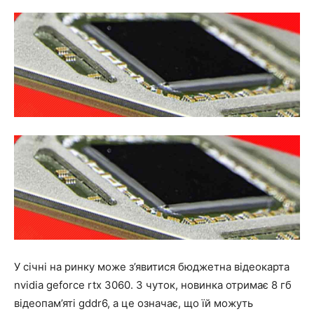
У січні на ринку може з’явитися бюджетна відеокарта
nvidia geforce rtx 3060. З чуток, новинка отримає 8 гб
відеопам’яті gddr6, а це означає, що їй можуть