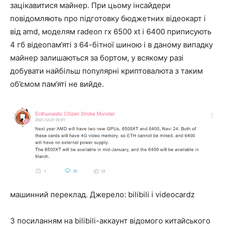
зацікавитися майнер. При цьому інсайдери
повідомляють про підготовку бюджетних відеокарт і
від amd, моделям radeon rx 6500 xt і 6400 приписують
4 гб відеопам’яті з 64-бітної шиною і в даному випадку
майнер залишаються за бортом, у всякому разі
добувати найбільш популярні криптовалюта з таким
об’ємом пам’яті не вийде.
машинний переклад. Джерело: bilibili і videocardz
З посиланням на bilibili-аккаунт відомого китайського