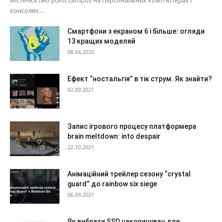
містечка two point campus на персональних комп'ютерах і
консолях...
Смартфони з екраном 6 і більше: огляди
13 кращих моделей
08.04.2020
Ефект “ностальгія” в тік струм. Як знайти?
02.09.2021
Запис ігрового процесу платформера
brain meltdown: into despair
22.10.2021
Анімаційний трейлер сезону “crystal
guard” до rainbow six siege
06.09.2021
Як вибрати SSD накопичувач для