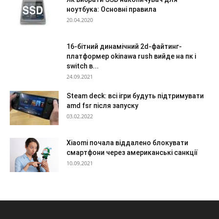
ноутбука: Основні правила
20.04.2020
16-бітний динамічний 2d-файтинг-
платформер okinawa rush вийде на пк і
switch в...
24.09.2021
Steam deck: всі ігри будуть підтримувати
amd fsr після запуску
03.02.2022
Xiaomi почала віддалено блокувати
смартфони через американські санкції
10.09.2021