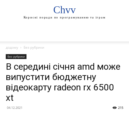
Chvv
Корисні поради по програмуванню та іграм
додому
Без рубрики
Без рубрики
В середині січня amd може
випустити бюджетну
відеокарту radeon rx 6500
xt
04.12.2021
215