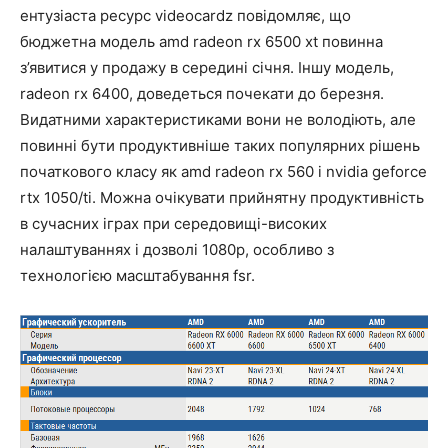
ентузіаста ресурс videocardz повідомляє, що
бюджетна модель amd radeon rx 6500 xt повинна
з’явитися у продажу в середині січня. Іншу модель,
radeon rx 6400, доведеться почекати до березня.
Видатними характеристиками вони не володіють, але
повинні бути продуктивніше таких популярних рішень
початкового класу як amd radeon rx 560 і nvidia geforce
rtx 1050/ti. Можна очікувати прийнятну продуктивність
в сучасних іграх при середовищі-високих
налаштуваннях і дозволі 1080p, особливо з
технологією масштабування fsr.