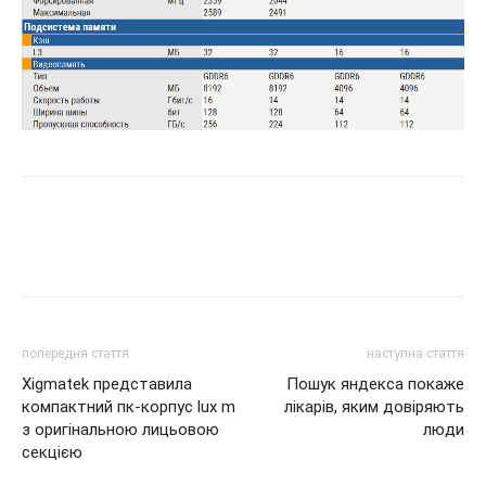
попередня стаття
наступна стаття
Xigmatek представила
Пошук яндекса покаже
компактний пк-корпус lux m
лікарів, яким довіряють
з оригінальною лицьовою
люди
секцією