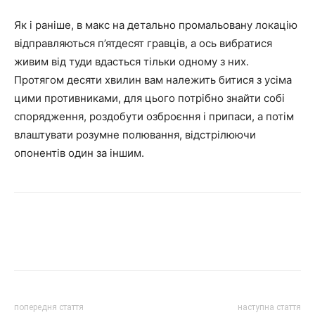
Як і раніше, в макс на детально промальовану локацію
відправляються п’ятдесят гравців, а ось вибратися
живим від туди вдасться тільки одному з них.
Протягом десяти хвилин вам належить битися з усіма
цими противниками, для цього потрібно знайти собі
спорядження, роздобути озброєння і припаси, а потім
влаштувати розумне полювання, відстрілюючи
опонентів один за іншим.
попередня стаття
наступна стаття