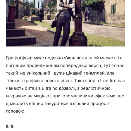
Гра фрі фаєр макс недавно з’явилася в плей маркеті і є
логічним продовженням попередньої версії, тут точно
такий же унікальний і дуже цікавий геймплей, але
тільки з графікою нового рівня. Так тепер в free fire вас
чекають битви в ultra hd дозволі, з реалістичною,
яскравою анімацією і приголомшливими ефектами, що
дозволить епічно зануритися в ігровий процес з
головою.
&1&