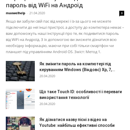
пароль від WiFi на Андроїд
maxwelhelp
-
21.04.2020
0
Якщо ви забули свій пас від мережі і із-за цього не можете
підключити до неї інші пристрої, а доступу до компютера немає –
вам допоможуть наші інструкції про те, як подивитися пароль
від WiFi на Андроїд. З їх допомогою ви зможете дізнатися всю
необхідну інформацію, маючи при собі тільки смартфон чи
планшет під управлінням Android OS. Зміст: Метод 1.
Як змінити пароль на компютері під
керуванням Windows (Віндовс) Xp, 7,...
20.04.2020
Що таке Touch ID: особливості і переваги
використання технології
20.04.2020
Як дізнатися назву пісні з відео на
Youtube: найбільш ефективні способи