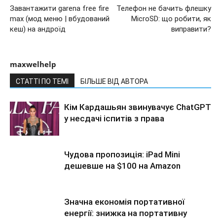
Завантажити garena free fire
Телефон не бачить флешку
max (мод меню | вбудований
MicroSD: що робити, як
кеш) на андроїд
виправити?
maxwelhelp
СТАТТІ ПО ТЕМІ
БІЛЬШЕ ВІД АВТОРА
Кім Кардашьян звинувачує ChatGPT
у несдачі іспитів з права
Чудова пропозиція: iPad Mini
дешевше на $100 на Amazon
Значна економія портативної
енергії: знижка на портативну