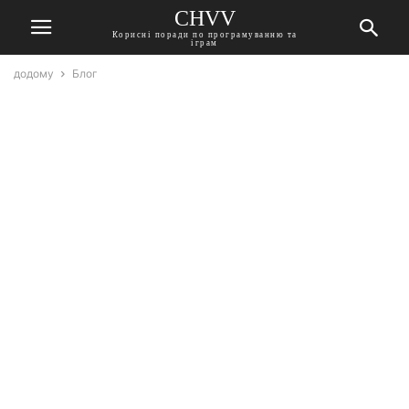
CHVV
Корисні поради по програмуванню та
іграм
додому
Блог