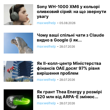
Sony WH-1000 XM6 у кольорі
оливковий сірий: на що звернути
увагу
maxwelhelp
-
05.08.2026
Чому ваші спільні чати з Claude
видно в Google (і як...
maxwelhelp
-
28.07.2026
Як ІІ-колл-центр Міністерства
фінансів ОАЕ досяг 97% рівня
вирішення проблем
maxwelhelp
-
28.07.2026
Як грант Thea Energy у розмірі
$20 млн від ARPA-E змінює...
maxwelhelp
-
28.07.2026