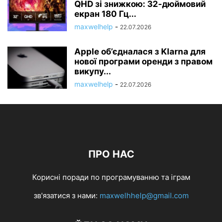
QHD зі знижкою: 32-дюймовий
екран 180 Гц...
maxwelhelp
-
22.07.2026
Apple об’єдналася з Klarna для
нової програми оренди з правом
викупу...
maxwelhelp
-
22.07.2026
ПРО НАС
Корисні поради по програмуванню та іграм
зв'язатися з нами:
maxwelhhelp@gmail.com