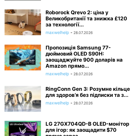
Roborock Qrevo 2: ціна у
Великобританії та знижка £120
за технології...
maxwelhelp
-
28.07.2026
Пропозиція Samsung 77-
дюймовий OLED S90H:
заощаджуйте 900 доларів на
Amazon прямо...
maxwelhelp
-
28.07.2026
RingConn Gen 3: Розумне кільце
для здоров’я без підписки та з...
maxwelhelp
-
28.07.2026
LG 27GX704QD-B OLED-монітор
для ігор: як заощадити $70