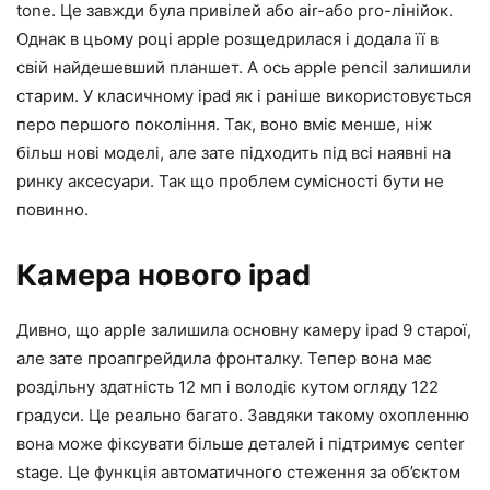
tone. Це завжди була привілей або air-або pro-лінійок.
Однак в цьому році apple розщедрилася і додала її в
свій найдешевший планшет. А ось apple pencil залишили
старим. У класичному ipad як і раніше використовується
перо першого покоління. Так, воно вміє менше, ніж
більш нові моделі, але зате підходить під всі наявні на
ринку аксесуари. Так що проблем сумісності бути не
повинно.
Камера нового ipad
Дивно, що apple залишила основну камеру ipad 9 старої,
але зате проапгрейдила фронталку. Тепер вона має
роздільну здатність 12 мп і володіє кутом огляду 122
градуси. Це реально багато. Завдяки такому охопленню
вона може фіксувати більше деталей і підтримує center
stage. Це функція автоматичного стеження за об’єктом