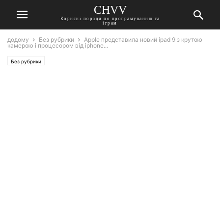
CHVV
Корисні поради по програмуванню та
іграм
додому
Без рубрики
Apple представила новий ipad 9 з крутою
камерою і процесором від iphone...
Без рубрики