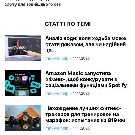
слоту для зовнішнього ssd
СТАТТІ ПО ТЕМІ
Аналіз ходи: коли ходьба може
стати доказом, але чи надійний
це...
maxwelhelp
-
11.11.2025
Amazon Music запустила
«Фани», щоб конкурувати з
соціальними функціями Spotify
maxwelhelp
-
11.11.2025
Нахождение лучших фитнес-
трекеров для тренировок на
марафон: испытание на 819 км
maxwelhelp
-
11.11.2025