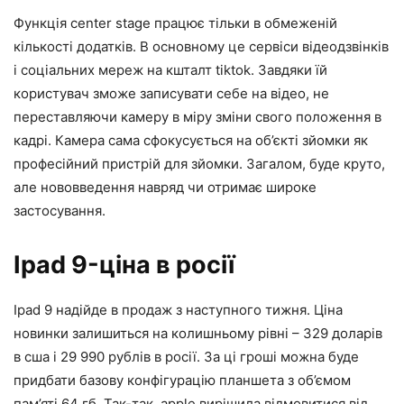
Функція center stage працює тільки в обмеженій
кількості додатків. В основному це сервіси відеодзвінків
і соціальних мереж на кшталт tiktok. Завдяки їй
користувач зможе записувати себе на відео, не
переставляючи камеру в міру зміни свого положення в
кадрі. Камера сама сфокусується на об’єкті зйомки як
професійний пристрій для зйомки. Загалом, буде круто,
але нововведення навряд чи отримає широке
застосування.
Ipad 9-ціна в росії
Ipad 9 надійде в продаж з наступного тижня. Ціна
новинки залишиться на колишньому рівні – 329 доларів
в сша і 29 990 рублів в росії. За ці гроші можна буде
придбати базову конфігурацію планшета з об’ємом
пам’яті 64 гб. Так-так, apple вирішила відмовитися від