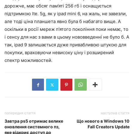
дорожче, має обсяг пам’яті 256 гб і оснащується
підтримкою lte. 5g, як у ipad mini 6, на жаль, не завезли,
але тоді ціна планшета явно була б набагато вище. А
оскільки в росії мереж п’ятого покоління поки немає, то
і сенсу для нас з вами в цьому нововведенні не було б. А
так, ipad 9 залишається дуже привабливою штукою для
покупки, враховуючи невисоку ціну і розширений
спектр можливостей.
попередня стаття
наступна стаття
Завтра ps5 отримає велике
Що нового в Windows 10
оновлення системного пз,
Fall Creators Update
яке відкриє доступ до