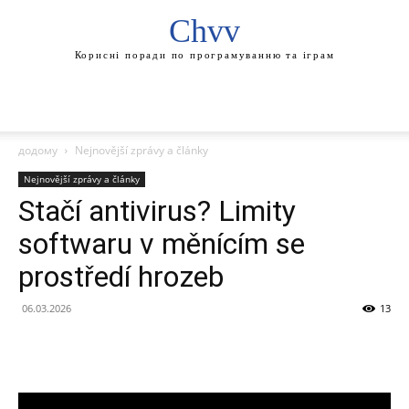
Chvv
Корисні поради по програмуванню та іграм
додому
Nejnovější zprávy a články
Nejnovější zprávy a články
Stačí antivirus? Limity
softwaru v měnícím se
prostředí hrozeb
06.03.2026
13