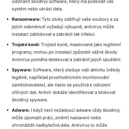
odstranit škodlivý software, který má poškodit váš
systém nebo ukrást data.
Ransomware:
Tyto útoky zašifrují vaše soubory a za
jejich odemknutí vyžadují výkupné; antivirus může
instalaci zablokovat a zabránit tak infekci.
Trojské koně:
Trojské koně, maskované jako legitimní
programy, mohou po instalaci způsobit vážné škody.
Antivirus pomáhá detekovat a zabránit jejich spuštění.
Spyware:
Software, který sleduje vaši aktivitu (někdy
legálně, například prostřednictvím monitorování
zaměstnavatele), ale často se používá k odcizení
citlivých dat. Antivir dokáže identifikovat a blokovat
škodlivý spyware.
Adware:
I když není nežádoucí adware vždy škodlivý,
může zpomalit práci, změnit nastavení nebo
shromáždit nadbytečná data. Antivirus to může