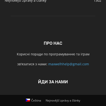
Nejnovější zprávy a články
1302
ПРО НАС
Корисні поради по програмуванню та іграм
зв'язатися з нами:
maxwelhhelp@gmail.com
ЙДИ ЗА НАМИ
Čeština
Nejnovější zprávy a články