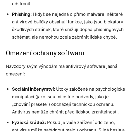
odstranit.
Phishing:
I když se nejedná o přímo malware, některé
antivirové balíčky obsahují funkce, jako jsou blokátory
škodlivých stránek, které snižují dopad phishingových
schémat, ale nemohou zcela zabránit lidské chybě.
Omezení ochrany softwaru
Navzdory svým výhodám má antivirový software jasná
omezení:
Sociální inženýrství:
Útoky založené na psychologické
manipulaci (jako jsou milostné podvody, jako je
„chování prasete“) obcházejí technickou ochranu.
Antivirus nemůže chránit před lidskou zranitelností.
Fyzická krádež:
Pokud je vaše zařízení odcizeno,
antivirus může nabídnout malou ochranu. Silná hesla a