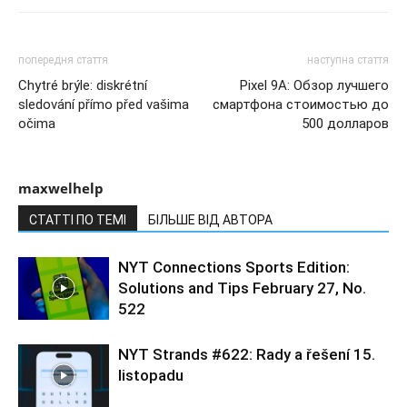
попередня стаття
наступна стаття
Chytré brýle: diskrétní
Pixel 9A: Обзор лучшего
sledování přímo před vašima
смартфона стоимостью до
očima
500 долларов
maxwelhelp
СТАТТІ ПО ТЕМІ
БІЛЬШЕ ВІД АВТОРА
NYT Connections Sports Edition:
Solutions and Tips February 27, No.
522
NYT Strands #622: Rady a řešení 15.
listopadu