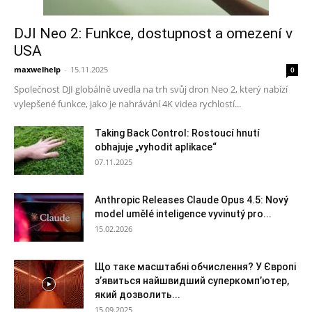
DJI Neo 2: Funkce, dostupnost a omezení v
USA
maxwelhelp
-
15.11.2025
0
Společnost DJI globálně uvedla na trh svůj dron Neo 2, který nabízí
vylepšené funkce, jako je nahrávání 4K videa rychlostí...
Taking Back Control: Rostoucí hnutí
obhajuje „vyhodit aplikace“
07.11.2025
Anthropic Releases Claude Opus 4.5: Nový
model umělé inteligence vyvinutý pro...
15.02.2026
Що таке масштабні обчислення? У Європі
з’явиться найшвидший суперкомп’ютер,
який дозволить...
15.09.2025