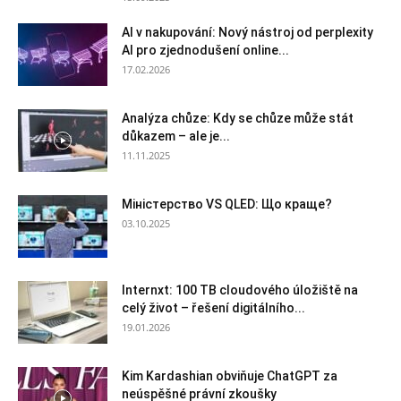
AI v nakupování: Nový nástroj od perplexity
AI pro zjednodušení online...
17.02.2026
Analýza chůze: Kdy se chůze může stát
důkazem – ale je...
11.11.2025
Міністерство VS QLED: Що краще?
03.10.2025
Internxt: 100 TB cloudového úložiště na
celý život – řešení digitálního...
19.01.2026
Kim Kardashian obviňuje ChatGPT za
neúspěšné právní zkoušky