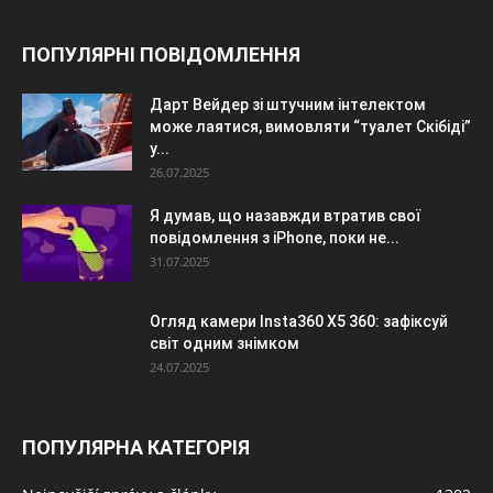
ПОПУЛЯРНІ ПОВІДОМЛЕННЯ
Дарт Вейдер зі штучним інтелектом
може лаятися, вимовляти “туалет Скібіді”
у...
26.07.2025
Я думав, що назавжди втратив свої
повідомлення з iPhone, поки не...
31.07.2025
Огляд камери Insta360 X5 360: зафіксуй
світ одним знімком
24.07.2025
ПОПУЛЯРНА КАТЕГОРІЯ