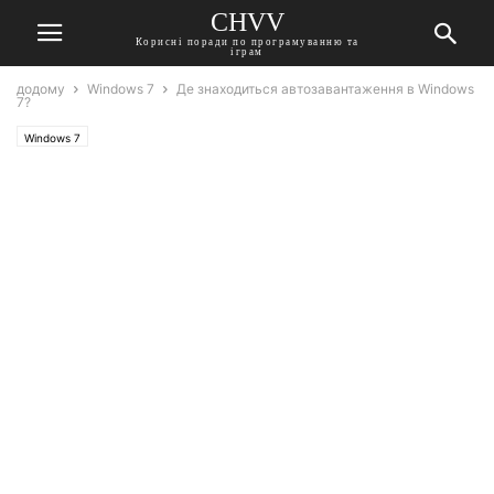
CHVV
Корисні поради по програмуванню та
іграм
додому
Windows 7
Де знаходиться автозавантаження в Windows
7?
Windows 7