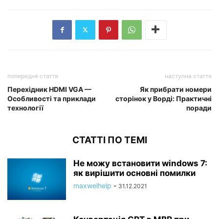
попередня стаття
наступна стаття
Перехідник HDMI VGA —
Як прибрати номери
Особливості та приклади
сторінок у Ворді: Практичні
технології
поради
СТАТТІ ПО ТЕМІ
Не можу встановити windows 7:
як вирішити основні помилки
maxwelhelp
-
31.12.2021