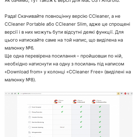
Як бачимо, тут також є версії для Mac OS і Android.
Рада! Скачивайте повноцінну версію CCleaner, а не
CCleaner Portable або CCleaner Slim, адже це спрощені
версії і в них можуть бути відсутні деякі функції. Для
цього натискайте саме на той напис, що виділена на
малюнку №6.
Ще одна перевірена посилання – пройшовши по ній,
необхідно натиснути на одну з посилань під написом
«Download from» у колонці «CCleaner Free» (виділені на
малюнку №8).