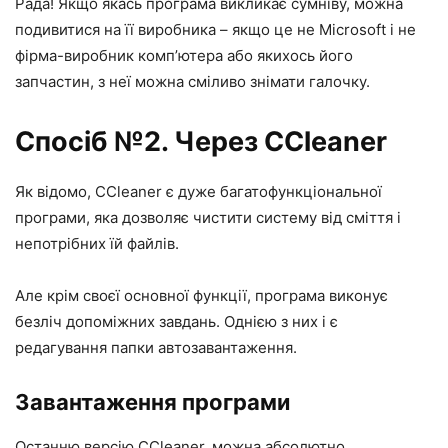
Рада! Якщо якась програма викликає сумніву, можна
подивитися на її виробника – якщо це не Microsoft і не
фірма-виробник комп’ютера або якихось його
запчастин, з неї можна сміливо знімати галочку.
Спосіб №2. Через CCleaner
Як відомо, CCleaner є дуже багатофункціональної
програми, яка дозволяє чистити систему від сміття і
непотрібних їй файлів.
Але крім своєї основної функції, програма виконує
безліч допоміжних завдань. Однією з них і є
редагування папки автозавантаження.
Завантаження програми
Останню версію CCleaner, можна абсолютно