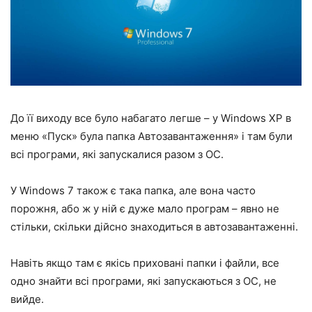
До її виходу все було набагато легше – у Windows XP в
меню «Пуск» була папка Автозавантаження» і там були
всі програми, які запускалися разом з ОС.
У Windows 7 також є така папка, але вона часто
порожня, або ж у ній є дуже мало програм – явно не
стільки, скільки дійсно знаходиться в автозавантаженні.
Навіть якщо там є якісь приховані папки і файли, все
одно знайти всі програми, які запускаються з ОС, не
вийде.