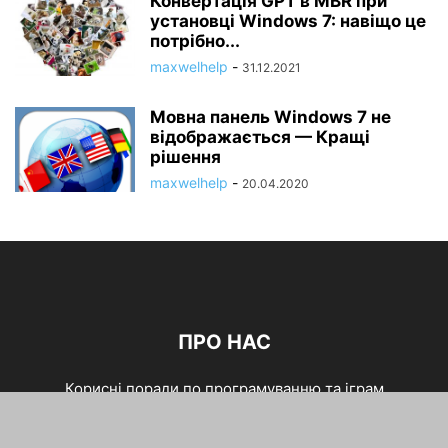
Конвертація GPT в MBR при
установці Windows 7: навіщо це
потрібно...
maxwelhelp
-
31.12.2021
Мовна панель Windows 7 не
відображається — Кращі
рішення
maxwelhelp
-
20.04.2020
ПРО НАС
Корисні поради по програмуванню та іграм
зв'язатися з нами:
maxwelhhelp@gmail.com