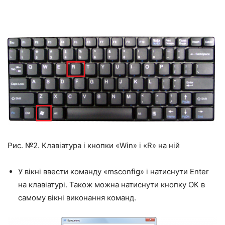
Рис. №2. Клавіатура і кнопки «Win» і «R» на ній
У вікні ввести команду «msconfig» і натиснути Enter
на клавіатурі. Також можна натиснути кнопку ОК в
самому вікні виконання команд.