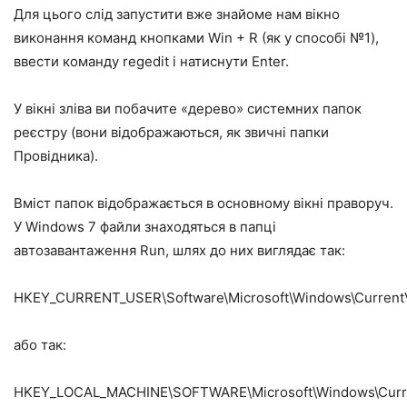
Для цього слід запустити вже знайоме нам вікно
виконання команд кнопками Win + R (як у способі №1),
ввести команду regedit і натиснути Enter.
У вікні зліва ви побачите «дерево» системних папок
реєстру (вони відображаються, як звичні папки
Провідника).
Вміст папок відображається в основному вікні праворуч.
У Windows 7 файли знаходяться в папці
автозавантаження Run, шлях до них виглядає так:
HKEY_CURRENT_USER\Software\Microsoft\Windows\Current
або так:
HKEY_LOCAL_MACHINE\SOFTWARE\Microsoft\Windows\Curre