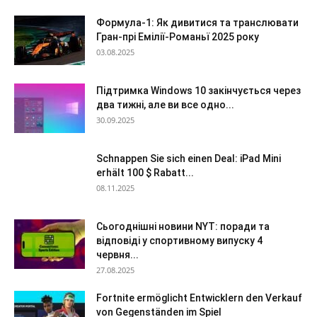
Формула-1: Як дивитися та транслювати
Гран-прі Емілії-Романьї 2025 року
03.08.2025
Підтримка Windows 10 закінчується через
два тижні, але ви все одно...
30.09.2025
Schnappen Sie sich einen Deal: iPad Mini
erhält 100 $ Rabatt...
08.11.2025
Сьогоднішні новини NYT: поради та
відповіді у спортивному випуску 4
червня...
27.08.2025
Fortnite ermöglicht Entwicklern den Verkauf
von Gegenständen im Spiel