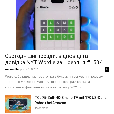
Сьогоднішні поради, відповіді та
довідка NYT Wordle за 1 серпня #1504
maxwelhelp
-
27.08.2025
0
Wordle: більше, ніж просто гра з буквами-тренування розуму і
творчого мислення Wordle. Ця коротка гра, яка стала
глобальним феноменом, захопила світ у 2021 році....
TCL 75-Zoll-4K-Smart-TV mit 170 US-Dollar
Rabatt bei Amazon
25.01.2026