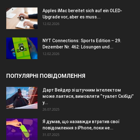
Apples iMac bereitet sich auf ein OLED-
Upgrade vor, aber es muss...
12.02.2026
NYT Connections: Sports Edition – 29.
Dezember Nr. 462: Lösungen und...
12.02.2026
ПОПУЛЯРНІ ПОВІДОМЛЕННЯ
Дарт Вейдер зі штучним інтелектом
може лаятися, вимовляти “туалет Скібіді”
у...
26.07.2025
Я думав, що назавжди втратив свої
повідомлення з iPhone, поки не...
31.07.2025