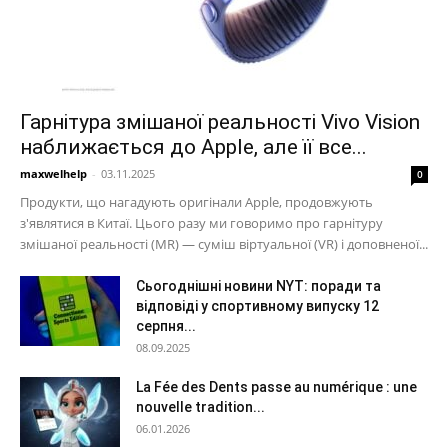
Гарнітура змішаної реальності Vivo Vision
наближається до Apple, але її все...
maxwelhelp
-
03.11.2025
0
Продукти, що нагадують оригінали Apple, продовжують
з'являтися в Китаї. Цього разу ми говоримо про гарнітуру
змішаної реальності (MR) — суміш віртуальної (VR) і доповненої...
Сьогоднішні новини NYT: поради та
відповіді у спортивному випуску 12
серпня...
08.09.2025
La Fée des Dents passe au numérique : une
nouvelle tradition...
06.01.2026