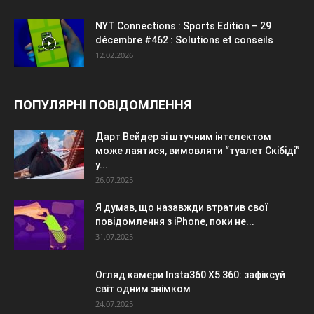
NYT Connections : Sports Edition – 29
décembre #462 : Solutions et conseils
12.02.2026
ПОПУЛЯРНІ ПОВІДОМЛЕННЯ
Дарт Вейдер зі штучним інтелектом
може лаятися, вимовляти “туалет Скібіді”
у...
26.07.2025
Я думав, що назавжди втратив свої
повідомлення з iPhone, поки не...
31.07.2025
Огляд камери Insta360 X5 360: зафіксуй
світ одним знімком
24.07.2025