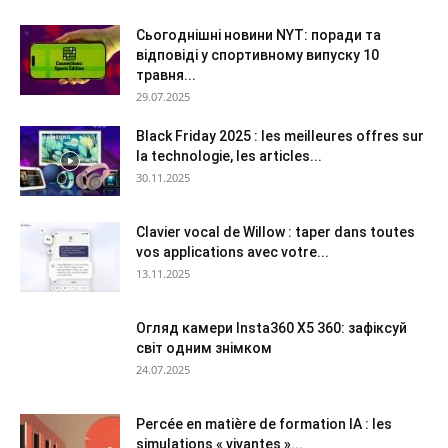
Сьогоднішні новини NYT: поради та
відповіді у спортивному випуску 10
травня...
29.07.2025
Black Friday 2025 : les meilleures offres sur
la technologie, les articles...
30.11.2025
Clavier vocal de Willow : taper dans toutes
vos applications avec votre...
13.11.2025
Огляд камери Insta360 X5 360: зафіксуй
світ одним знімком
24.07.2025
Percée en matière de formation IA : les
simulations « vivantes »...