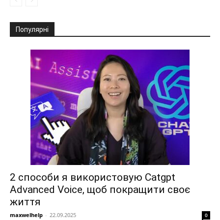
Популярні
2 способи я використовую Catgpt
Advanced Voice, щоб покращити своє
життя
maxwelhelp
-
22.09.2025
0