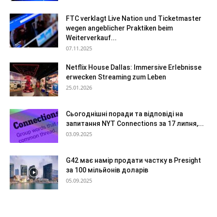
FTC verklagt Live Nation und Ticketmaster
wegen angeblicher Praktiken beim
Weiterverkauf...
07.11.2025
Netflix House Dallas: Immersive Erlebnisse
erwecken Streaming zum Leben
25.01.2026
Сьогоднішні поради та відповіді на
запитання NYT Connections за 17 липня,...
03.09.2025
G42 має намір продати частку в Presight
за 100 мільйонів доларів
05.09.2025