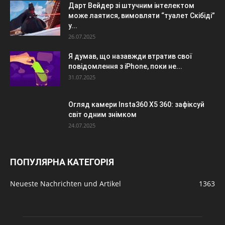
Дарт Вейдер зі штучним інтелектом
може лаятися, вимовляти “туалет Скібіді”
у...
26.07.2025
Я думав, що назавжди втратив свої
повідомлення з iPhone, поки не...
31.07.2025
Огляд камери Insta360 X5 360: зафіксуй
світ одним знімком
24.07.2025
ПОПУЛЯРНА КАТЕГОРІЯ
Neueste Nachrichten und Artikel
1363