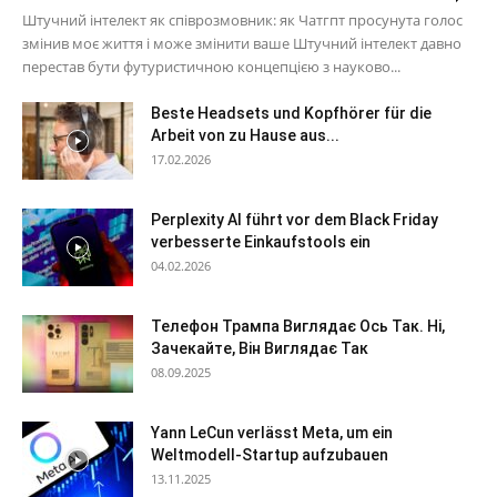
Штучний інтелект як співрозмовник: як Чатгпт просунута голос
змінив моє життя і може змінити ваше Штучний інтелект давно
перестав бути футуристичною концепцією з науково...
Beste Headsets und Kopfhörer für die
Arbeit von zu Hause aus...
17.02.2026
Perplexity AI führt vor dem Black Friday
verbesserte Einkaufstools ein
04.02.2026
Телефон Трампа Виглядає Ось Так. Ні,
Зачекайте, Він Виглядає Так
08.09.2025
Yann LeCun verlässt Meta, um ein
Weltmodell-Startup aufzubauen
13.11.2025