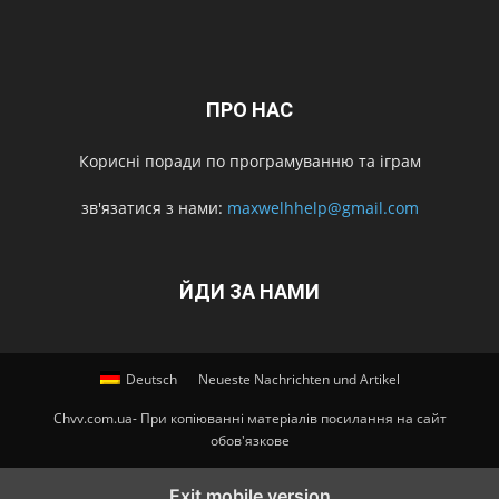
ПРО НАС
Корисні поради по програмуванню та іграм
зв'язатися з нами:
maxwelhhelp@gmail.com
ЙДИ ЗА НАМИ
Deutsch
Neueste Nachrichten und Artikel
Chvv.com.ua- При копіюванні матеріалів посилання на сайт
обов'язкове
Exit mobile version