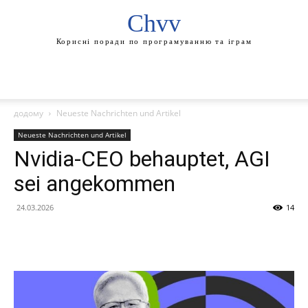
Chvv
Корисні поради по програмуванню та іграм
додому
Neueste Nachrichten und Artikel
Neueste Nachrichten und Artikel
Nvidia-CEO behauptet, AGI
sei angekommen
24.03.2026
14