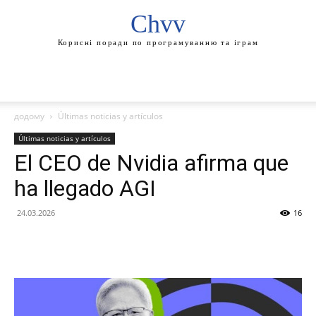
Chvv
Корисні поради по програмуванню та іграм
додому
Últimas noticias y artículos
Últimas noticias y artículos
El CEO de Nvidia afirma que
ha llegado AGI
24.03.2026
16