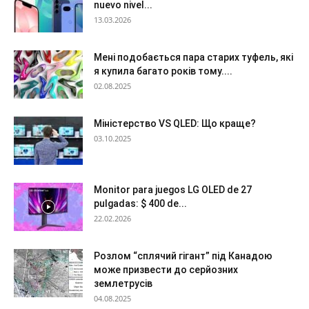
nuevo nivel...
13.03.2026
Мені подобається пара старих туфель, які
я купила багато років тому....
02.08.2025
Міністерство VS QLED: Що краще?
03.10.2025
Monitor para juegos LG OLED de 27
pulgadas: $ 400 de...
22.02.2026
Розлом “сплячий гігант” під Канадою
може призвести до серйозних
землетрусів
04.08.2025