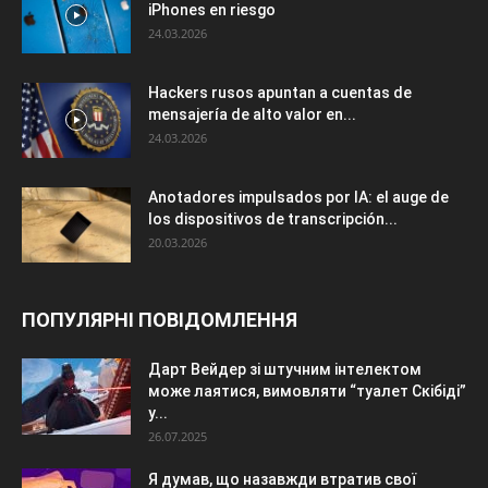
iPhones en riesgo
24.03.2026
Hackers rusos apuntan a cuentas de
mensajería de alto valor en...
24.03.2026
Anotadores impulsados por IA: el auge de
los dispositivos de transcripción...
20.03.2026
ПОПУЛЯРНІ ПОВІДОМЛЕННЯ
Дарт Вейдер зі штучним інтелектом
може лаятися, вимовляти “туалет Скібіді”
у...
26.07.2025
Я думав, що назавжди втратив свої