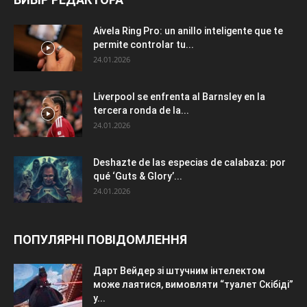
Aivela Ring Pro: un anillo inteligente que te
permite controlar tu...
24.01.2026
Liverpool se enfrenta al Barnsley en la
tercera ronda de la...
24.01.2026
Deshazte de las especias de calabaza: por
qué ‘Guts & Glory’...
24.01.2026
ПОПУЛЯРНІ ПОВІДОМЛЕННЯ
Дарт Вейдер зі штучним інтелектом
може лаятися, вимовляти “туалет Скібіді”
у...