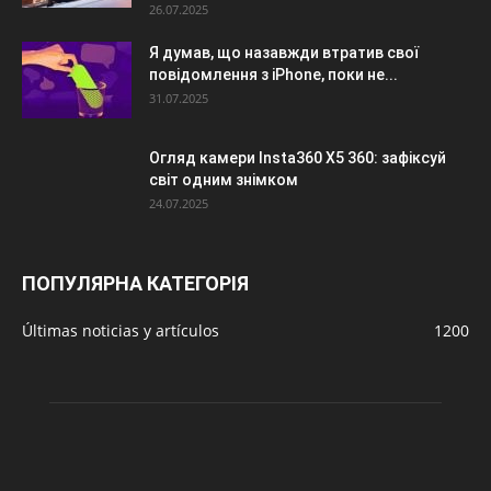
26.07.2025
Я думав, що назавжди втратив свої
повідомлення з iPhone, поки не...
31.07.2025
Огляд камери Insta360 X5 360: зафіксуй
світ одним знімком
24.07.2025
ПОПУЛЯРНА КАТЕГОРІЯ
Últimas noticias y artículos
1200