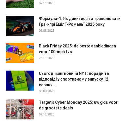
07.11.2025
Формула-1: Як дивитися та транслювати
Гран-прі Емілії-Романьї 2025 року
03.08.2025
Black Friday 2025: de beste aanbiedingen
voor 100-inch tv’s
28.11.2025
Сьогоднішні новини NYT: поради та
відповіді у спортивному випуску 12
серпня...
08.09.2025
Target’s Cyber Monday 2025: uw gids voor
de grootste deals
02.12.2025