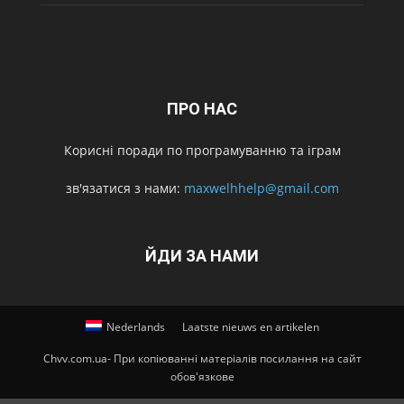
ПРО НАС
Корисні поради по програмуванню та іграм
зв'язатися з нами:
maxwelhhelp@gmail.com
ЙДИ ЗА НАМИ
Nederlands
Laatste nieuws en artikelen
Chvv.com.ua- При копіюванні матеріалів посилання на сайт
обов'язкове