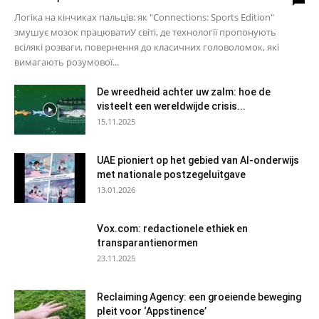
Логіка на кінчиках пальців: як "Connections: Sports Edition"
змушує мозок працюватиУ світі, де технології пропонують
всілякі розваги, повернення до класичних головоломок, які
вимагають розумової...
De wreedheid achter uw zalm: hoe de
visteelt een wereldwijde crisis...
15.11.2025
UAE pioniert op het gebied van AI-onderwijs
met nationale postzegeluitgave
13.01.2026
Vox.com: redactionele ethiek en
transparantienormen
23.11.2025
Reclaiming Agency: een groeiende beweging
pleit voor ‘Appstinence’