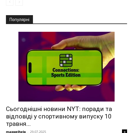
Популярні
Сьогоднішні новини NYT: поради та
відповіді у спортивному випуску 10
травня...
maxwelhelp
-
29.07.2025
0