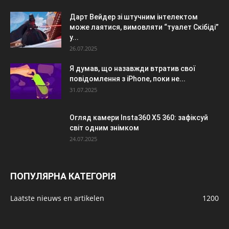
Дарт Вейдер зі штучним інтелектом
може лаятися, вимовляти “туалет Скібіді”
у...
26.07.2025
Я думав, що назавжди втратив свої
повідомлення з iPhone, поки не...
31.07.2025
Огляд камери Insta360 X5 360: зафіксуй
світ одним знімком
24.07.2025
ПОПУЛЯРНА КАТЕГОРІЯ
Laatste nieuws en artikelen
1200