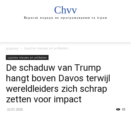
Chvv
Корисні поради по програмуванню та іграм
додому
Laatste nieuws en artikelen
Laatste nieuws en artikelen
De schaduw van Trump
hangt boven Davos terwijl
wereldleiders zich schrap
zetten voor impact
22.01.2026
10