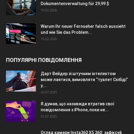
Dokumentenverwaltung für 29,99 $
10.02.2026
Warum Ihr neuer Fernseher falsch aussieht
und wie Sie das Problem...
10.02.2026
ПОПУЛЯРНІ ПОВІДОМЛЕННЯ
Дарт Вейдер зі штучним інтелектом
може лаятися, вимовляти “туалет Скібіді”
у...
26.07.2025
Я думав, що назавжди втратив свої
повідомлення з iPhone, поки не...
31.07.2025
Огляд камери Insta360 X5 360: зафіксуй