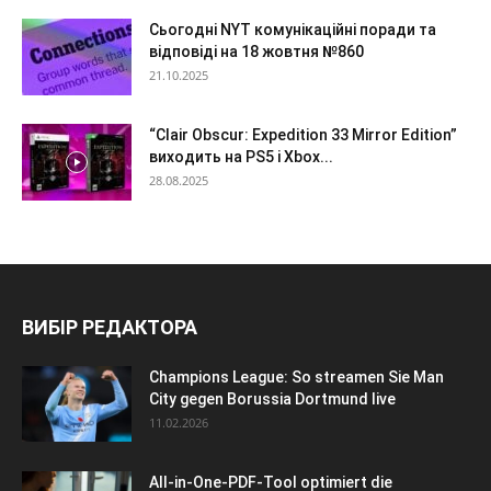
Сьогодні NYT комунікаційні поради та
відповіді на 18 жовтня №860
21.10.2025
“Clair Obscur: Expedition 33 Mirror Edition”
виходить на PS5 і Xbox...
28.08.2025
ВИБІР РЕДАКТОРА
Champions League: So streamen Sie Man
City gegen Borussia Dortmund live
11.02.2026
All-in-One-PDF-Tool optimiert die