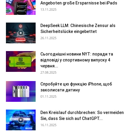
Angeboten große Ersparnisse bei iPads
13.11.2025
DeepSeek LLM: Chinesische Zensur als
Sicherheitslücke eingebettet
26.11.2025
Сьогоднішні новини NYT: поради та
відповіді у спортивному випуску 4
червня...
27.08.2025
Спробуйте цю функцію iPhone, щоб
заколисати дитину
01.11.2025
Den Kreislauf durchbrechen: So vermeiden
Sie, dass Sie sich auf ChatGPT...
16.11.2025