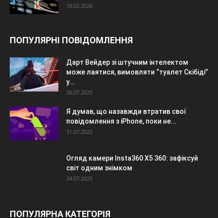
10.02.2026
ПОПУЛЯРНІ ПОВІДОМЛЕННЯ
Дарт Вейдер зі штучним інтелектом
може лаятися, вимовляти “туалет Скібіді”
у...
26.07.2025
Я думав, що назавжди втратив свої
повідомлення з iPhone, поки не...
31.07.2025
Огляд камери Insta360 X5 360: зафіксуй
світ одним знімком
24.07.2025
ПОПУЛЯРНА КАТЕГОРІЯ