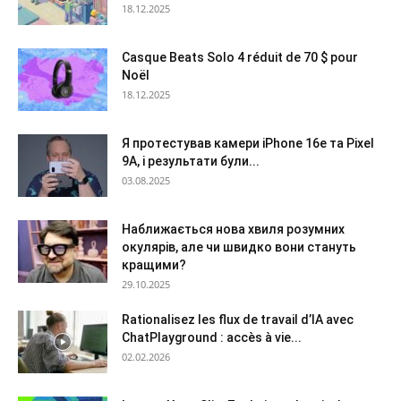
18.12.2025
Casque Beats Solo 4 réduit de 70 $ pour
Noël
18.12.2025
Я протестував камери iPhone 16e та Pixel
9A, і результати були...
03.08.2025
Наближається нова хвиля розумних
окулярів, але чи швидко вони стануть
кращими?
29.10.2025
Rationalisez les flux de travail d’IA avec
ChatPlayground : accès à vie...
02.02.2026