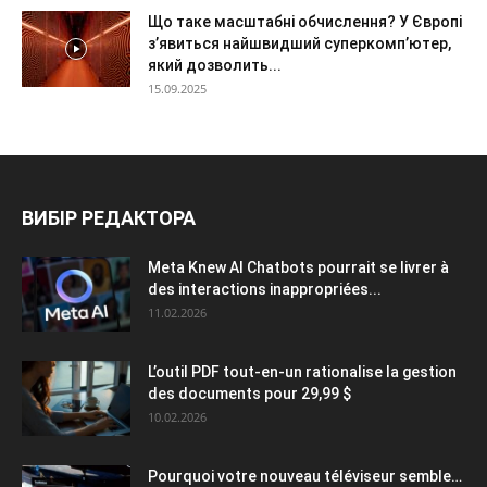
Що таке масштабні обчислення? У Європі
з’явиться найшвидший суперкомп’ютер,
який дозволить...
15.09.2025
ВИБІР РЕДАКТОРА
Meta Knew AI Chatbots pourrait se livrer à
des interactions inappropriées...
11.02.2026
L’outil PDF tout-en-un rationalise la gestion
des documents pour 29,99 $
10.02.2026
Pourquoi votre nouveau téléviseur semble…