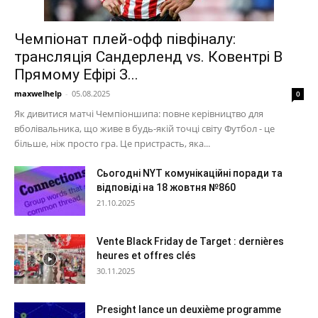
Чемпіонат плей-офф півфіналу:
трансляція Сандерленд vs. Ковентрі В
Прямому Ефірі З...
maxwelhelp
-
05.08.2025
0
Як дивитися матчі Чемпіоншипа: повне керівництво для
вболівальника, що живе в будь-якій точці світу Футбол - це
більше, ніж просто гра. Це пристрасть, яка...
Сьогодні NYT комунікаційні поради та
відповіді на 18 жовтня №860
21.10.2025
Vente Black Friday de Target : dernières
heures et offres clés
30.11.2025
Presight lance un deuxième programme