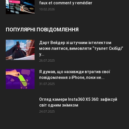
faux et comment y remédier
10.02.2026
ПОПУЛЯРНІ ПОВІДОМЛЕННЯ
Дарт Вейдер зі штучним інтелектом
може лаятися, вимовляти “туалет Скібіді”
у...
26.07.2025
Я думав, що назавжди втратив свої
повідомлення з iPhone, поки не...
31.07.2025
Огляд камери Insta360 X5 360: зафіксуй
світ одним знімком
24.07.2025