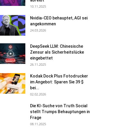
abreißt
10.11.2025
Nvidia-CEO behauptet, AGI sei
angekommen
24.03.2026
DeepSeek LLM: Chinesische
Zensur als Sicherheitslücke
eingebettet
26.11.2025
Kodak Dock Plus Fotodrucker
im Angebot: Sparen Sie 39 $
bei...
02.02.2026
Die KI-Suche von Truth Social
stellt Trumps Behauptungen in
Frage
08.11.2025