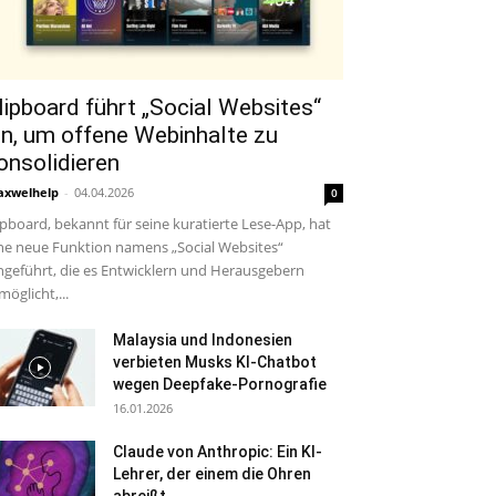
lipboard führt „Social Websites“
in, um offene Webinhalte zu
onsolidieren
xwelhelp
-
04.04.2026
0
ipboard, bekannt für seine kuratierte Lese-App, hat
ne neue Funktion namens „Social Websites“
ngeführt, die es Entwicklern und Herausgebern
möglicht,...
Malaysia und Indonesien
verbieten Musks KI-Chatbot
wegen Deepfake-Pornografie
16.01.2026
Claude von Anthropic: Ein KI-
Lehrer, der einem die Ohren