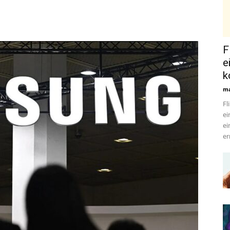
F
e
k
ma
Fl
ei
ei
er