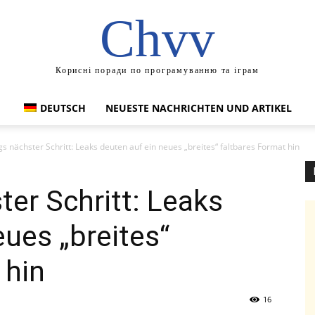
Chvv
Корисні поради по програмуванню та іграм
DEUTSCH
NEUESTE NACHRICHTEN UND ARTIKEL
 nächster Schritt: Leaks deuten auf ein neues „breites“ faltbares Format hin
er Schritt: Leaks
eues „breites“
 hin
16