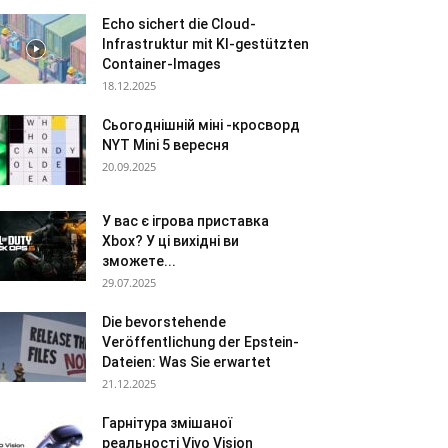
Echo sichert die Cloud-
Infrastruktur mit KI-gestützten
Container-Images
18.12.2025
Сьогоднішній міні -кросворд
NYT Mini 5 вересня
20.09.2025
У вас є ігрова приставка
Xbox? У ці вихідні ви
зможете...
29.07.2025
Die bevorstehende
Veröffentlichung der Epstein-
Dateien: Was Sie erwartet
21.12.2025
Гарнітура змішаної
реальності Vivo Vision