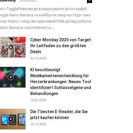
xwelhelp
-
23.09.2025
0
іст ToggleРеволюція в редагуванні фотографій:
ogle Nano Banana та майбутнє творчостіЩо таке
нан Nano і чому він важливий?Мій досвід роботи
Nano Banana: захоплення та...
Cyber Monday 2025 von Target:
Ihr Leitfaden zu den größten
Deals
02.12.2025
KI beschleunigt
Medikamentenentwicklung für
Herzerkrankungen: Neues Tool
identifiziert Schlüsselgene und
Behandlungen
16.01.2026
Die 7 besten E-Reader, die Sie
jetzt kaufen können
16.11.2025