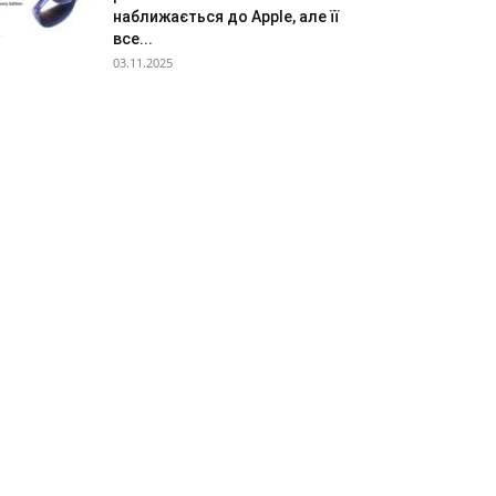
наближається до Apple, але її
все...
03.11.2025