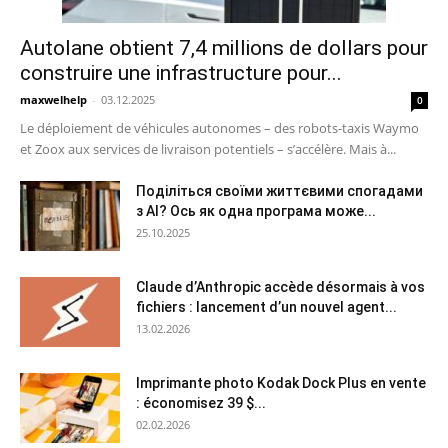
Autolane obtient 7,4 millions de dollars pour
construire une infrastructure pour...
maxwelhelp
-
03.12.2025
0
Le déploiement de véhicules autonomes – des robots-taxis Waymo
et Zoox aux services de livraison potentiels – s’accélère. Mais à...
Поділіться своїми життєвими спогадами
з AI? Ось як одна програма може...
25.10.2025
Claude d’Anthropic accède désormais à vos
fichiers : lancement d’un nouvel agent...
13.02.2026
Imprimante photo Kodak Dock Plus en vente
: économisez 39 $...
02.02.2026