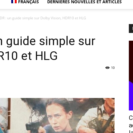
FRANÇAIS
DERNIÈRES NOUVELLES ET ARTICLES
R : un guide simple sur Dolby Vision, HDR10 et HLG
 guide simple sur
DR10 et HLG
10
C
a
l