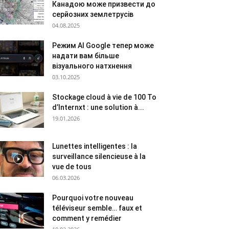
Канадою може призвести до
серйозних землетрусів
04.08.2025
Режим AI Google тепер може
надати вам більше
візуального натхнення
03.10.2025
Stockage cloud à vie de 100 To
d’Internxt : une solution à...
19.01.2026
Lunettes intelligentes : la
surveillance silencieuse à la
vue de tous
06.03.2026
Pourquoi votre nouveau
téléviseur semble… faux et
comment y remédier