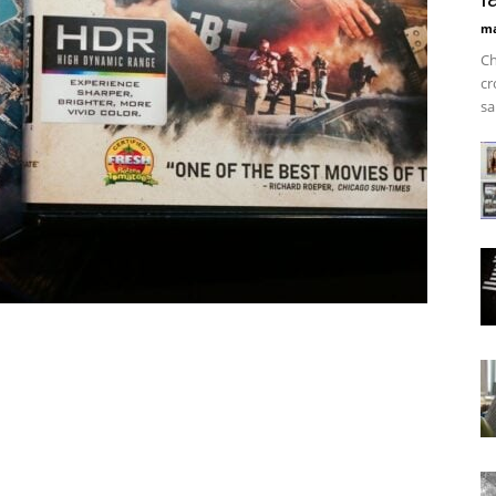
ma
Ch
cr
sa