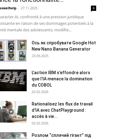
xwelhelp
-
27.11.2025
0
aracter.AI, confronté à une pression juridique
oissante en raison de ses dommages potentiels à la
nté mentale des adolescents, modifie...
Ось як спробувати Google Hot
New Nano Banana Generator
23.09.2025
L’action IBM s’effondre alors
que l’IA menace la domination
du COBOL
25.02.2026
Rationalisez les flux de travail
d’IA avec ChatPlayground :
accès à vie...
02.02.2026
Розлом “сплячий гігант” під