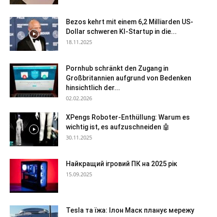
Bezos kehrt mit einem 6,2 Milliarden US-
Dollar schweren KI-Startup in die...
18.11.2025
Pornhub schränkt den Zugang in
Großbritannien aufgrund von Bedenken
hinsichtlich der...
02.02.2026
XPengs Roboter-Enthüllung: Warum es
wichtig ist, es aufzuschneiden 🤖
30.11.2025
Найкращий ігровий ПК на 2025 рік
15.09.2025
Tesla та їжа: Ілон Маск планує мережу