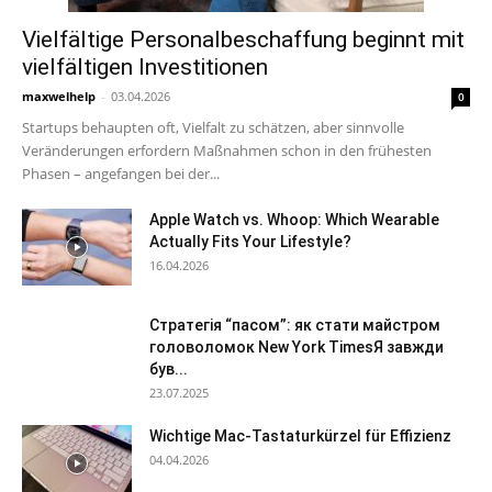
Vielfältige Personalbeschaffung beginnt mit
vielfältigen Investitionen
maxwelhelp
-
03.04.2026
0
Startups behaupten oft, Vielfalt zu schätzen, aber sinnvolle
Veränderungen erfordern Maßnahmen schon in den frühesten
Phasen – angefangen bei der...
Apple Watch vs. Whoop: Which Wearable
Actually Fits Your Lifestyle?
16.04.2026
Стратегія “пасом”: як стати майстром
головоломок New York TimesЯ завжди
був...
23.07.2025
Wichtige Mac-Tastaturkürzel für Effizienz
04.04.2026