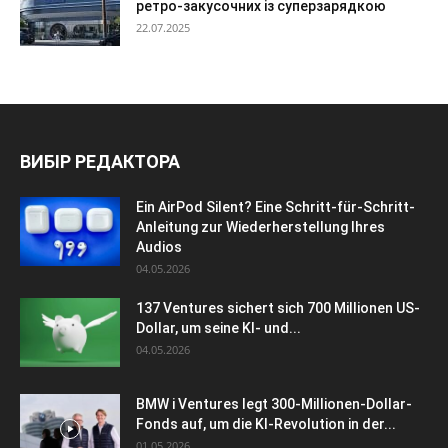
ретро-закусочних із суперзарядкою
22.07.2025
ВИБІР РЕДАКТОРА
Ein AirPod Silent? Eine Schritt-für-Schritt-
Anleitung zur Wiederherstellung Ihres
Audios
04.05.2026
137 Ventures sichert sich 700 Millionen US-
Dollar, um seine KI- und...
04.05.2026
BMW i Ventures legt 300-Millionen-Dollar-
Fonds auf, um die KI-Revolution in der...
01.05.2026