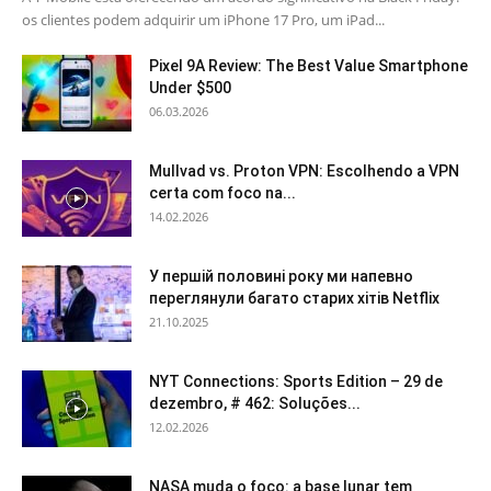
os clientes podem adquirir um iPhone 17 Pro, um iPad...
Pixel 9A Review: The Best Value Smartphone
Under $500
06.03.2026
Mullvad vs. Proton VPN: Escolhendo a VPN
certa com foco na...
14.02.2026
У першій половині року ми напевно
переглянули багато старих хітів Netflix
21.10.2025
NYT Connections: Sports Edition – 29 de
dezembro, # 462: Soluções...
12.02.2026
NASA muda o foco: a base lunar tem