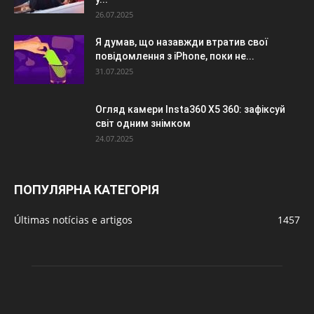
26.07.2025
Я думав, що назавжди втратив свої
повідомлення з iPhone, поки не...
31.07.2025
Огляд камери Insta360 X5 360: зафіксуй
світ одним знімком
24.07.2025
ПОПУЛЯРНА КАТЕГОРІЯ
Últimas notícias e artigos
1457