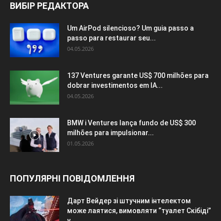
ВИБІР РЕДАКТОРА
Um AirPod silencioso? Um guia passo a
passo para restaurar seu...
04.05.2026
137 Ventures garante US$ 700 milhões para
dobrar investimentos em IA...
04.05.2026
BMW i Ventures lança fundo de US$ 300
milhões para impulsionar...
01.05.2026
ПОПУЛЯРНІ ПОВІДОМЛЕННЯ
Дарт Вейдер зі штучним інтелектом
може лаятися, вимовляти “туалет Скібіді”
у...