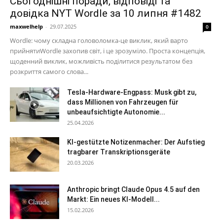
Сьогоднішні поради, відповіді та
довідка NYT Wordle за 10 липня #1482
maxwelhelp
-
29.07.2025
0
Wordle: чому складна головоломка-це виклик, який варто
прийнятиWordle захопив світ, і це зрозуміло. Проста концепція,
щоденний виклик, можливість поділитися результатом без
розкриття самого слова...
Tesla-Hardware-Engpass: Musk gibt zu,
dass Millionen von Fahrzeugen für
unbeaufsichtigte Autonomie...
25.04.2026
KI-gestützte Notizenmacher: Der Aufstieg
tragbarer Transkriptionsgeräte
20.03.2026
Anthropic bringt Claude Opus 4.5 auf den
Markt: Ein neues KI-Modell...
15.02.2026