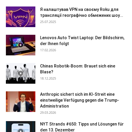
Я налаштував VPN на своєму Roku для
трансляції географічно обмежених шоу...
25.07.2025
Lenovos Auto Twist Laptop: Der Bildschirm,
der Ihnen folgt
17.02.2026
Chinas Robotik-Boom: Brauet sich eine
Blase?
18.12.2025
Anthropic sichert sich im KI-Streit eine
einstweilige Verfügung gegen die Trump-
Administration
29.03.2026
NYT Strands #650: Tipps und Lösungen für
den 13. Dezember