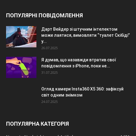
ПОПУЛЯРНІ ПОВІДОМЛЕННЯ
Дарт Вейдер зі штучним інтелектом
може лаятися, вимовляти “туалет Скібіді”
у...
26.07.2025
Я думав, що назавжди втратив свої
повідомлення з iPhone, поки не...
31.07.2025
Огляд камери Insta360 X5 360: зафіксуй
світ одним знімком
24.07.2025
ПОПУЛЯРНА КАТЕГОРІЯ