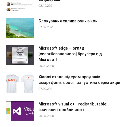
02.12.2021
Блокування спливаючих вікон.
02.09.2021
Microsoft edge — огляд
[сверхбезопасного] браузера від
Microsoft
20.04.2020
Xiaomi стала лідером продажів
смартфонів в росії і запустила серію акцій
07.09.2021
Microsoft visual c++ redistributable:
значення і особливості
20.04.2020