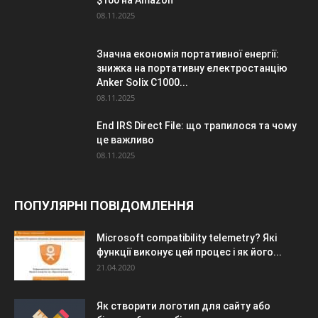
08.11.2025
Значна економія портативної енергії:
знижка на портативну електростанцію
Anker Solix C1000...
08.11.2025
End IRS Direct File: що трапилося та чому
це важливо
08.11.2025
ПОПУЛЯРНІ ПОВІДОМЛЕННЯ
Microsoft compatibility telemetry? Які
функції виконує цей процес і як його...
21.04.2020
Як створити логотип для сайту або