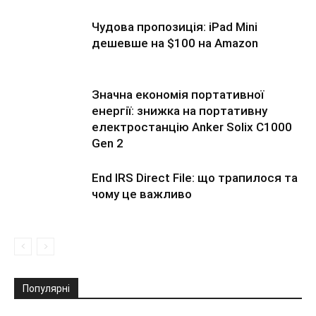
Чудова пропозиція: iPad Mini
дешевше на $100 на Amazon
Значна економія портативної
енергії: знижка на портативну
електростанцію Anker Solix C1000
Gen 2
End IRS Direct File: що трапилося та
чому це важливо
Популярні