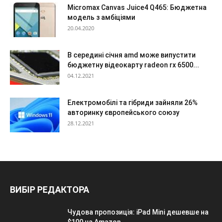
Micromax Canvas Juice4 Q465: Бюджетна
модель з амбіціями
20.04.2020
В середині січня amd може випустити
бюджетну відеокарту radeon rx 6500...
04.12.2021
Електромобілі та гібриди зайняли 26%
авторинку європейського союзу
28.12.2021
ВИБІР РЕДАКТОРА
Чудова пропозиція: iPad Mini дешевше на
$100 на Amazon