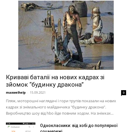
Криваві баталії на нових кадрах зі
зйомок “будинку дракона”
maxwelhelp
-
15.09.2021
0
Пляж, моторошні наглядачі і гори трупів показали на нових
кадрах зі знімального майданчика "будинку дракона".
Виробництво шоу від hbo йде повним ходом. На знімках...
Однокласники: від хобі до популярної
соцмережі