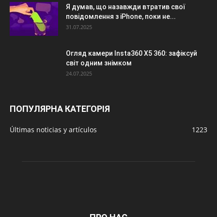
Я думав, що назавжди втратив свої
повідомлення з iPhone, поки не...
31.07.2025
Огляд камери Insta360 X5 360: зафіксуй
світ одним знімком
24.07.2025
ПОПУЛЯРНА КАТЕГОРІЯ
Últimas noticias y artículos
1223