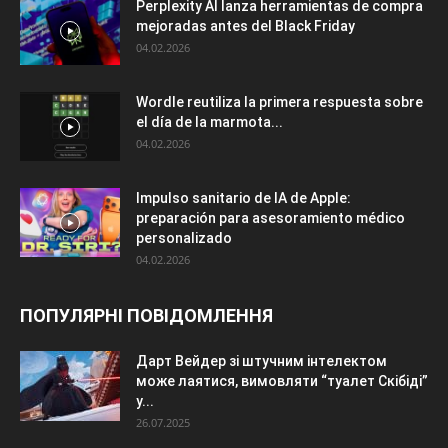
Perplexity AI lanza herramientas de compra
mejoradas antes del Black Friday
04.02.2026
Wordle reutiliza la primera respuesta sobre
el día de la marmota...
04.02.2026
Impulso sanitario de IA de Apple:
preparación para asesoramiento médico
personalizado
04.02.2026
ПОПУЛЯРНІ ПОВІДОМЛЕННЯ
Дарт Вейдер зі штучним інтелектом
може лаятися, вимовляти “туалет Скібіді”
у...
26.07.2025