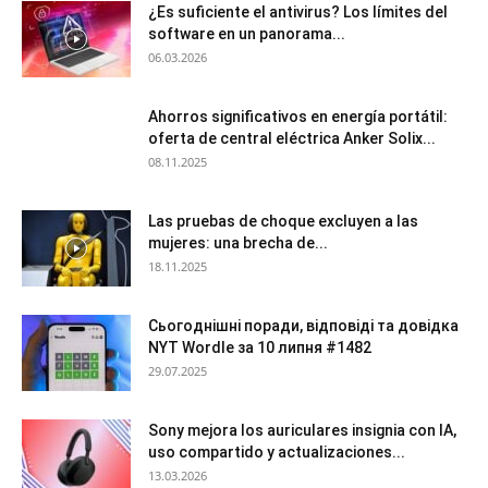
¿Es suficiente el antivirus? Los límites del
software en un panorama...
06.03.2026
Ahorros significativos en energía portátil:
oferta de central eléctrica Anker Solix...
08.11.2025
Las pruebas de choque excluyen a las
mujeres: una brecha de...
18.11.2025
Сьогоднішні поради, відповіді та довідка
NYT Wordle за 10 липня #1482
29.07.2025
Sony mejora los auriculares insignia con IA,
uso compartido y actualizaciones...
13.03.2026