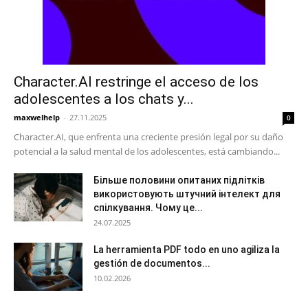
Character.AI restringe el acceso de los
adolescentes a los chats y...
maxwelhelp
-
27.11.2025
0
Character.AI, que enfrenta una creciente presión legal por su daño
potencial a la salud mental de los adolescentes, está cambiando...
Більше половини опитаних підлітків
використовують штучний інтелект для
спілкування. Чому це...
24.07.2025
La herramienta PDF todo en uno agiliza la
gestión de documentos...
10.02.2026