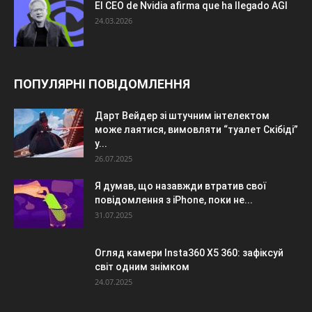
El CEO de Nvidia afirma que ha llegado AGI
24.03.2026
ПОПУЛЯРНІ ПОВІДОМЛЕННЯ
Дарт Вейдер зі штучним інтелектом
може лаятися, вимовляти “туалет Скібіді”
у...
26.07.2025
Я думав, що назавжди втратив свої
повідомлення з iPhone, поки не...
31.07.2025
Огляд камери Insta360 X5 360: зафіксуй
світ одним знімком
24.07.2025