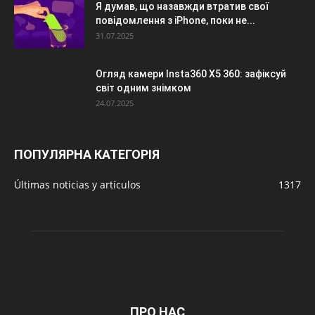
Я думав, що назавжди втратив свої
повідомлення з iPhone, поки не...
31.07.2025
Огляд камери Insta360 X5 360: зафіксуй
світ одним знімком
24.07.2025
ПОПУЛЯРНА КАТЕГОРІЯ
Últimas noticias y artículos
1317
ПРО НАС