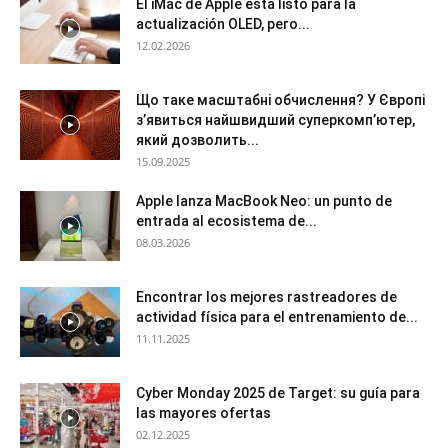
El iMac de Apple está listo para la
actualización OLED, pero...
12.02.2026
Що таке масштабні обчислення? У Європі
з’явиться найшвидший суперкомп’ютер,
який дозволить...
15.09.2025
Apple lanza MacBook Neo: un punto de
entrada al ecosistema de...
08.03.2026
Encontrar los mejores rastreadores de
actividad física para el entrenamiento de...
11.11.2025
Cyber Monday 2025 de Target: su guía para
las mayores ofertas
02.12.2025