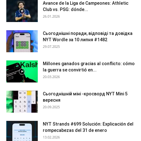
Avance de la Liga de Campeones: Athletic
Club vs. PSG: dónde...
26.01.2026
Сьогоднішні поради, відповіді та довідка
NYT Wordle за 10 липня #1482
29.07.2025
Millones ganados gracias al conflicto: cómo
la guerra se convirtió en...
20.03.2026
Сьогоднішній міні -кросворд NYT Mini 5
вересня
20.09.2025
NYT Strands #699 Solución: Explicación del
rompecabezas del 31 de enero
13.02.2026