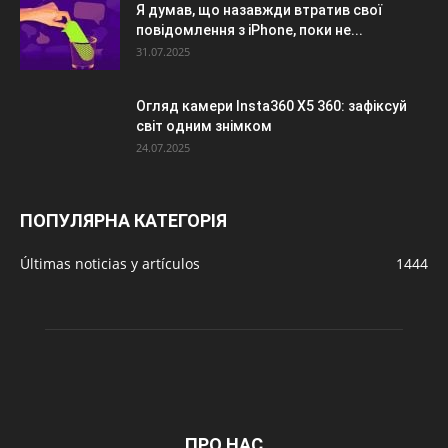
Я думав, що назавжди втратив свої
повідомлення з iPhone, поки не...
31.07.2025
Огляд камери Insta360 X5 360: зафіксуй
світ одним знімком
24.07.2025
ПОПУЛЯРНА КАТЕГОРІЯ
Últimas noticias y artículos
1444
ПРО НАС