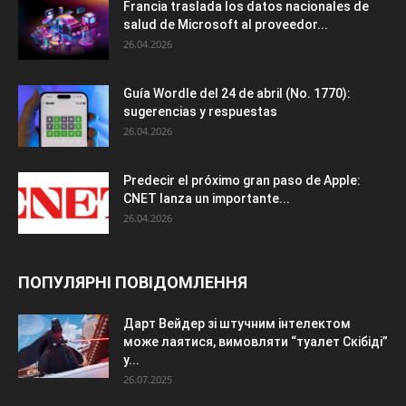
Francia traslada los datos nacionales de
salud de Microsoft al proveedor...
26.04.2026
Guía Wordle del 24 de abril (No. 1770):
sugerencias y respuestas
26.04.2026
Predecir el próximo gran paso de Apple:
CNET lanza un importante...
26.04.2026
ПОПУЛЯРНІ ПОВІДОМЛЕННЯ
Дарт Вейдер зі штучним інтелектом
може лаятися, вимовляти “туалет Скібіді”
у...
26.07.2025