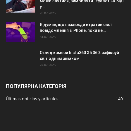
може лаятися, вимовляти “туалет Скібіді”
у...
26.07.2025
Я думав, що назавжди втратив свої
повідомлення з iPhone, поки не...
31.07.2025
Огляд камери Insta360 X5 360: зафіксуй
світ одним знімком
24.07.2025
ПОПУЛЯРНА КАТЕГОРІЯ
Últimas noticias y artículos
1401