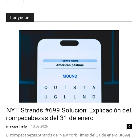
Популярні
NYT Strands #699 Solución: Explicación del
rompecabezas del 31 de enero
maxwelhelp
-
13.02.2026
0
El rompecabezas Strands del New York Times del 31 de enero (#699)