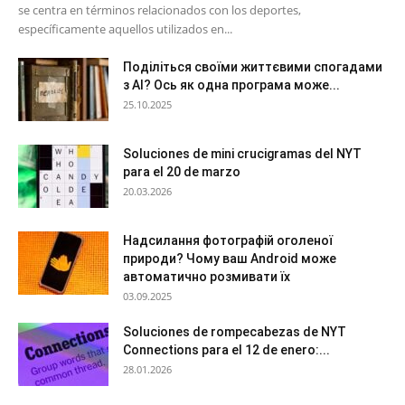
se centra en términos relacionados con los deportes,
específicamente aquellos utilizados en...
Поділіться своїми життєвими спогадами
з AI? Ось як одна програма може...
25.10.2025
Soluciones de mini crucigramas del NYT
para el 20 de marzo
20.03.2026
Надсилання фотографій оголеної
природи? Чому ваш Android може
автоматично розмивати їх
03.09.2025
Soluciones de rompecabezas de NYT
Connections para el 12 de enero:...
28.01.2026