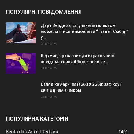
ПОПУЛЯРНІ ПОВІДОМЛЕННЯ
Дарт Вейдер зі штучним інтелектом
може лаятися, вимовляти “туалет Скібіді”
у...
26.07.2025
Я думав, що назавжди втратив свої
повідомлення з iPhone, поки не...
31.07.2025
Огляд камери Insta360 X5 360: зафіксуй
світ одним знімком
24.07.2025
ПОПУЛЯРНА КАТЕГОРІЯ
Berita dan Artikel Terbaru
1401