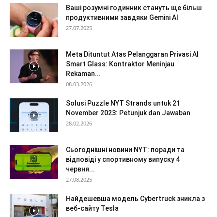
Ваші розумні годинник стануть ще більш
продуктивними завдяки Gemini AI
27.07.2025
Meta Dituntut Atas Pelanggaran Privasi AI
Smart Glass: Kontraktor Meninjau
Rekaman...
08.03.2026
Solusi Puzzle NYT Strands untuk 21
November 2023: Petunjuk dan Jawaban
28.02.2026
Сьогоднішні новини NYT: поради та
відповіді у спортивному випуску 4
червня...
27.08.2025
Найдешевша модель Cybertruck зникла з
веб-сайту Tesla