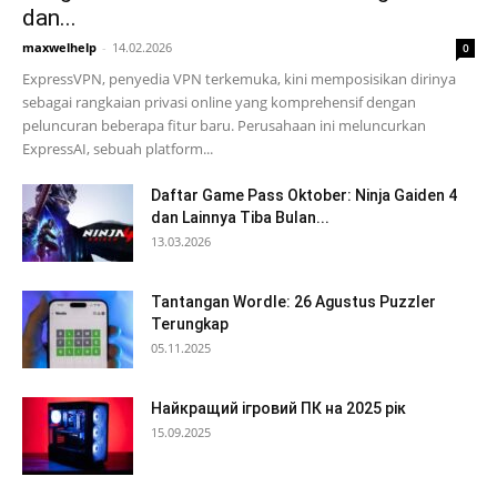
dan...
maxwelhelp
-
14.02.2026
0
ExpressVPN, penyedia VPN terkemuka, kini memposisikan dirinya
sebagai rangkaian privasi online yang komprehensif dengan
peluncuran beberapa fitur baru. Perusahaan ini meluncurkan
ExpressAI, sebuah platform...
Daftar Game Pass Oktober: Ninja Gaiden 4
dan Lainnya Tiba Bulan...
13.03.2026
Tantangan Wordle: 26 Agustus Puzzler
Terungkap
05.11.2025
Найкращий ігровий ПК на 2025 рік
15.09.2025