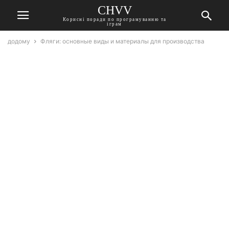
CHVV
Корисні поради по програмуванню та
іграм
додому
Фляги: основные виды и материалы для производства