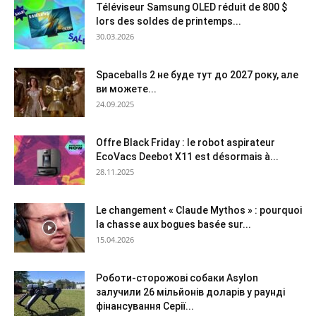
Téléviseur Samsung OLED réduit de 800 $
lors des soldes de printemps...
30.03.2026
Spaceballs 2 не буде тут до 2027 року, але
ви можете...
24.09.2025
Offre Black Friday : le robot aspirateur
EcoVacs Deebot X11 est désormais à...
28.11.2025
Le changement « Claude Mythos » : pourquoi
la chasse aux bogues basée sur...
15.04.2026
Роботи-сторожові собаки Asylon
залучили 26 мільйонів доларів у раунді
фінансування Серії...