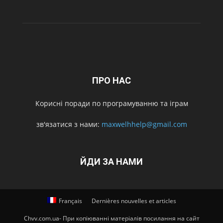
ПРО НАС
Корисні поради по програмуванню та іграм
зв'язатися з нами:
maxwelhhelp@gmail.com
ЙДИ ЗА НАМИ
Français
Dernières nouvelles et articles
Chvv.com.ua- При копіюванні матеріалів посилання на сайт