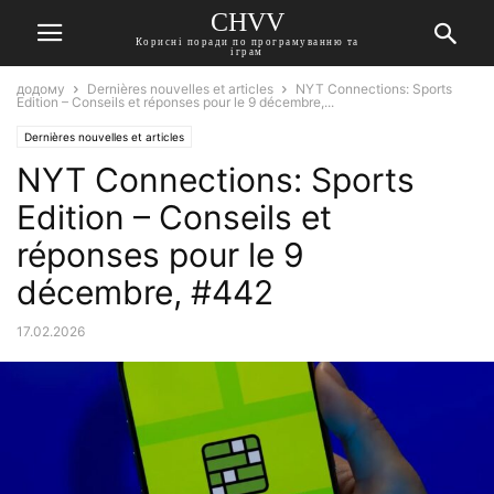
CHVV
Корисні поради по програмуванню та
іграм
додому
Dernières nouvelles et articles
NYT Connections: Sports
Edition – Conseils et réponses pour le 9 décembre,...
Dernières nouvelles et articles
NYT Connections: Sports
Edition – Conseils et
réponses pour le 9
décembre, #442
17.02.2026