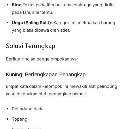
Biru:
Fokus pada film bertema olahraga yang dirilis
pada tahun tertentu.
Ungu (Paling Sulit):
Kategori ini melibatkan barang
yang biasa dibawa oleh atlet.
Solusi Terungkap
Berikut rincian pengelompokannya:
Kuning: Perlengkapan Penangkap
Empat kata dalam kelompok ini mewakili alat pelindung
yang dikenakan oleh penangkap bisbol:
Pelindung dada
Topeng