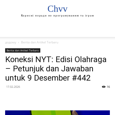
Chvv
Корисні поради по програмуванню та іграм
додому
Berita dan Artikel Terbaru
Berita dan Artikel Terbaru
Koneksi NYT: Edisi Olahraga
– Petunjuk dan Jawaban
untuk 9 Desember #442
17.02.2026
16