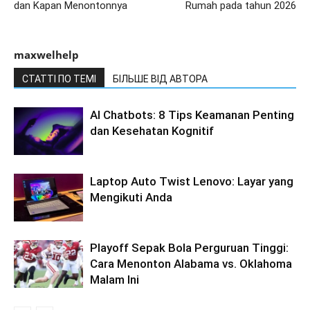
dan Kapan Menontonnya
Rumah pada tahun 2026
maxwelhelp
СТАТТІ ПО ТЕМІ
БІЛЬШЕ ВІД АВТОРА
AI Chatbots: 8 Tips Keamanan Penting
dan Kesehatan Kognitif
Laptop Auto Twist Lenovo: Layar yang
Mengikuti Anda
Playoff Sepak Bola Perguruan Tinggi:
Cara Menonton Alabama vs. Oklahoma
Malam Ini