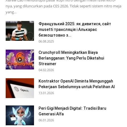
nya, yang diluncurkan pada CES 2026. Tidak seperti sistem nitro meja
yang...
Французький 2025: як дивитися, сайт
musetti трансляція і Алькарас
безкоштовно з...
06.08.2025
Crunchyroll Meningkatkan Biaya
Berlangganan: Yang Perlu Diketahui
Streamer
04.02.2026
Kontraktor OpenAI Diminta Mengunggah
Pekerjaan Sebelumnya untuk Pelatihan AI
13.01.2026
Peri Gigi Menjadi Digital: Tradisi Baru
Generasi Alfa
06.01.2026