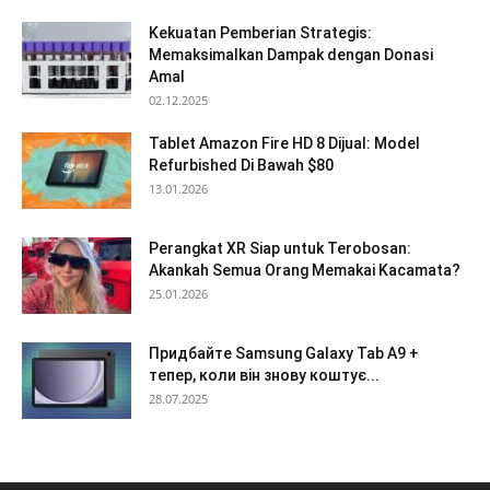
Kekuatan Pemberian Strategis:
Memaksimalkan Dampak dengan Donasi
Amal
02.12.2025
Tablet Amazon Fire HD 8 Dijual: Model
Refurbished Di Bawah $80
13.01.2026
Perangkat XR Siap untuk Terobosan:
Akankah Semua Orang Memakai Kacamata?
25.01.2026
Придбайте Samsung Galaxy Tab A9 +
тепер, коли він знову коштує...
28.07.2025