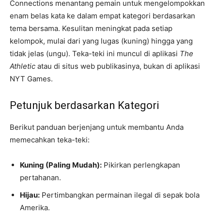
Connections menantang pemain untuk mengelompokkan
enam belas kata ke dalam empat kategori berdasarkan
tema bersama. Kesulitan meningkat pada setiap
kelompok, mulai dari yang lugas (kuning) hingga yang
tidak jelas (ungu). Teka-teki ini muncul di aplikasi
The
Athletic
atau di situs web publikasinya, bukan di aplikasi
NYT Games.
Petunjuk berdasarkan Kategori
Berikut panduan berjenjang untuk membantu Anda
memecahkan teka-teki:
Kuning (Paling Mudah):
Pikirkan perlengkapan
pertahanan.
Hijau:
Pertimbangkan permainan ilegal di sepak bola
Amerika.