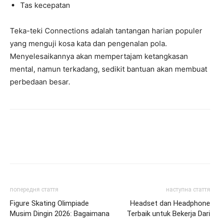
Tas kecepatan
Teka-teki Connections adalah tantangan harian populer
yang menguji kosa kata dan pengenalan pola.
Menyelesaikannya akan mempertajam ketangkasan
mental, namun terkadang, sedikit bantuan akan membuat
perbedaan besar.
попередня стаття
наступна стаття
Figure Skating Olimpiade
Headset dan Headphone
Musim Dingin 2026: Bagaimana
Terbaik untuk Bekerja Dari