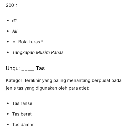
2001:
61
Ali
Bola keras *
Tangkapan Musim Panas
Ungu: ____ Tas
Kategori terakhir yang paling menantang berpusat pada
jenis tas yang digunakan oleh para atlet:
Tas ransel
Tas berat
Tas damar