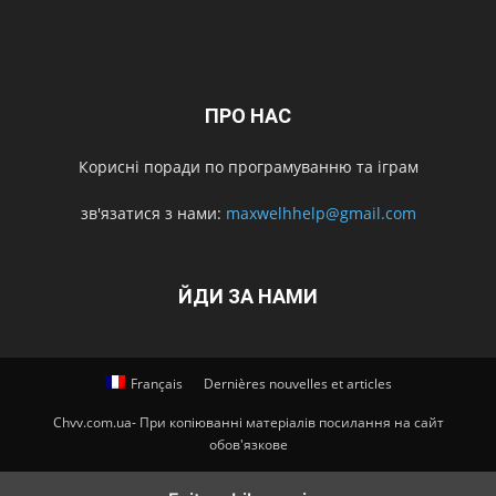
ПРО НАС
Корисні поради по програмуванню та іграм
зв'язатися з нами:
maxwelhhelp@gmail.com
ЙДИ ЗА НАМИ
Français
Dernières nouvelles et articles
Chvv.com.ua- При копіюванні матеріалів посилання на сайт
обов'язкове