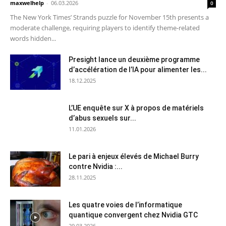
maxwelhelp
-
06.03.2026
0
The New York Times’ Strands puzzle for November 15th presents a
moderate challenge, requiring players to identify theme-related
words hidden...
Presight lance un deuxième programme
d’accélération de l’IA pour alimenter les...
18.12.2025
L’UE enquête sur X à propos de matériels
d’abus sexuels sur...
11.01.2026
Le pari à enjeux élevés de Michael Burry
contre Nvidia :...
28.11.2025
Les quatre voies de l’informatique
quantique convergent chez Nvidia GTC
29.03.2026