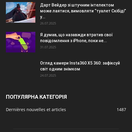
Дарт Вейдер зі штучним інтелектом
може лаятися, вимовляти “туалет Скібіді”
у...
26.07.2025
Я думав, що назавжди втратив свої
повідомлення з iPhone, поки не...
31.07.2025
Огляд камери Insta360 X5 360: зафіксуй
світ одним знімком
24.07.2025
ПОПУЛЯРНА КАТЕГОРІЯ
Dernières nouvelles et articles
1487