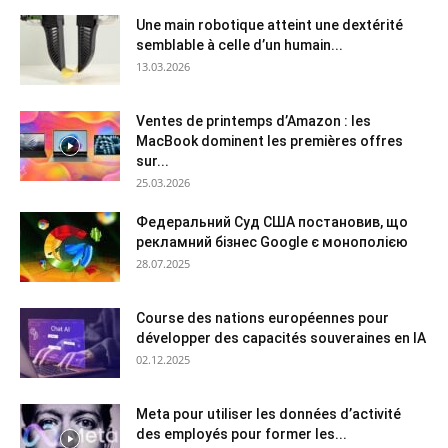
Une main robotique atteint une dextérité
semblable à celle d’un humain...
13.03.2026
Ventes de printemps d’Amazon : les
MacBook dominent les premières offres
sur...
25.03.2026
Федеральний Суд США постановив, що
рекламний бізнес Google є монополією
28.07.2025
Course des nations européennes pour
développer des capacités souveraines en IA
02.12.2025
Meta pour utiliser les données d’activité
des employés pour former les...