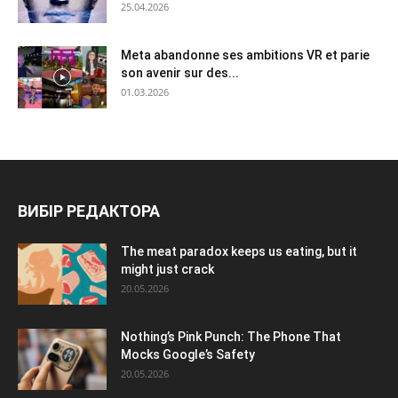
25.04.2026
Meta abandonne ses ambitions VR et parie
son avenir sur des...
01.03.2026
ВИБІР РЕДАКТОРА
The meat paradox keeps us eating, but it
might just crack
20.05.2026
Nothing’s Pink Punch: The Phone That
Mocks Google’s Safety
20.05.2026