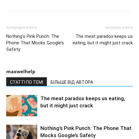
попередня стаття
наступна стаття
Nothing’s Pink Punch: The
The meat paradox keeps us
Phone That Mocks Google’s
eating, but it might just crack
Safety
maxwelhelp
СТАТТІ ПО ТЕМІ
БІЛЬШЕ ВІД АВТОРА
The meat paradox keeps us eating,
but it might just crack
Nothing’s Pink Punch: The Phone That
Mocks Google’s Safety