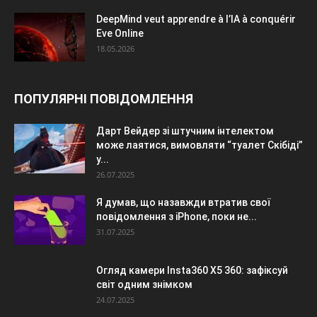
DeepMind veut apprendre à l’IA à conquérir
Eve Online
18.05.2026
ПОПУЛЯРНІ ПОВІДОМЛЕННЯ
Дарт Вейдер зі штучним інтелектом
може лаятися, вимовляти “туалет Скібіді”
у...
26.07.2025
Я думав, що назавжди втратив свої
повідомлення з iPhone, поки не...
31.07.2025
Огляд камери Insta360 X5 360: зафіксуй
світ одним знімком
24.07.2025