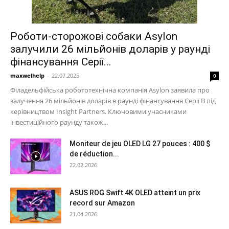
Роботи-сторожові собаки Asylon
залучили 26 мільйонів доларів у раунді
фінансування Серії...
maxwelhelp
-
22.07.2025
0
Філадельфійська робототехнічна компанія Asylon заявила про
залучення 26 мільйонів доларів в раунді фінансування Серії B під
керівництвом Insight Partners. Ключовими учасниками
інвестиційного раунду також...
Moniteur de jeu OLED LG 27 pouces : 400 $
de réduction...
22.02.2026
ASUS ROG Swift 4K OLED atteint un prix
record sur Amazon
21.04.2026