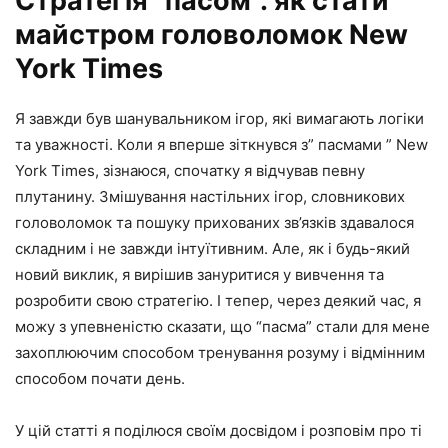
Стратегія “пасом”: як стати
майстром головоломок New
York Times
Я завжди був шанувальником ігор, які вимагають логіки
та уважності. Коли я вперше зіткнувся з” пасмами ” New
York Times, зізнаюся, спочатку я відчував певну
плутанину. Змішування настільних ігор, словникових
головоломок та пошуку прихованих зв’язків здавалося
складним і не завжди інтуїтивним. Але, як і будь-який
новий виклик, я вирішив зануритися у вивчення та
розробити свою стратегію. І тепер, через деякий час, я
можу з упевненістю сказати, що “пасма” стали для мене
захоплюючим способом тренування розуму і відмінним
способом почати день.
У цій статті я поділюся своїм досвідом і розповім про ті