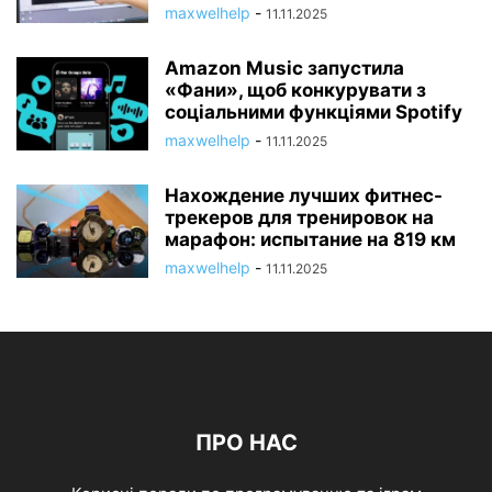
maxwelhelp
-
11.11.2025
Amazon Music запустила
«Фани», щоб конкурувати з
соціальними функціями Spotify
maxwelhelp
-
11.11.2025
Нахождение лучших фитнес-
трекеров для тренировок на
марафон: испытание на 819 км
maxwelhelp
-
11.11.2025
ПРО НАС