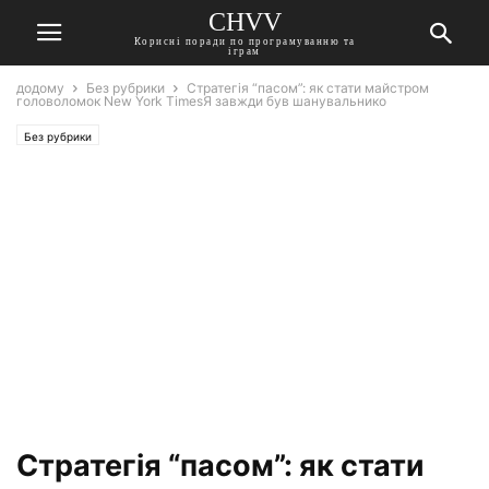
CHVV
Корисні поради по програмуванню та
іграм
додому
Без рубрики
Стратегія “пасом”: як стати майстром
головоломок New York TimesЯ завжди був шанувальнико
Без рубрики
Стратегія “пасом”: як стати