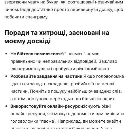
звертаючи увагу на букви, які розташовані незвичайним
чином. Іноді достатньо просто перевернути дошку, щоб
побачити спанграму.
Поради та хитрощі, засновані на
моєму досвіді
Не бійтеся помилятися:
У” пасмах ” немає
правильних чи неправильних відповідей. Важливо
експериментувати і пробувати різні комбінації.
Розбивайте завдання на частини:
Якщо головоломка
здається занадто складною, розбийте її на менші
частини. Почніть з пошуку найбільш очевидних слів,
а потім поступово переходьте до більш складних.
Використовуйте онлайн-ресурси:
Існують різні
онлайн-ресурси, які можуть допомогти вам вирішити
головоломки “пасма”. Наприклад, ви можете знайти
підказки, відповіді та стратегії вирішення. Але я