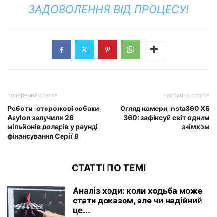
ЗАДОВОЛЕННЯ ВІД ПРОЦЕСУ!
попередня стаття
наступна стаття
Роботи-сторожові собаки
Огляд камери Insta360 X5
Asylon залучили 26
360: зафіксуй світ одним
мільйонів доларів у раунді
знімком
фінансування Серії B
СТАТТІ ПО ТЕМІ
Аналіз ходи: коли ходьба може
стати доказом, але чи надійний
це...