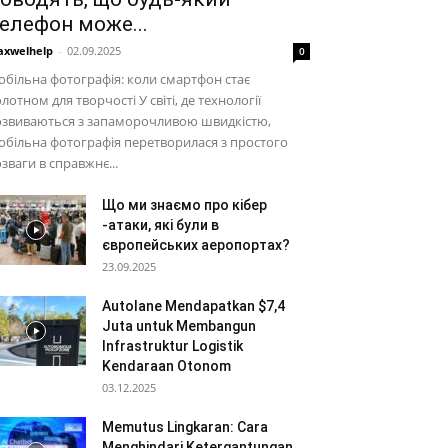
елефон може...
xwelhelp
-
02.09.2025
0
більна фотографія: коли смартфон стає
лотном для творчості У світі, де технології
озвиваються з запаморочливою швидкістю,
більна фотографія перетворилася з простого
зваги в справжнє...
Що ми знаємо про кібер
-атаки, які були в
європейських аеропортах?
23.09.2025
Autolane Mendapatkan $7,4
Juta untuk Membangun
Infrastruktur Logistik
Kendaraan Otonom
03.12.2025
Memutus Lingkaran: Cara
Menghindari Ketergantungan