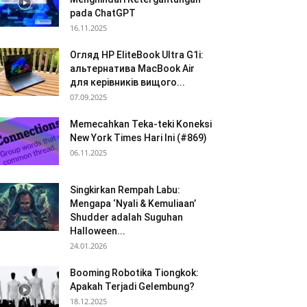
pada ChatGPT
16.11.2025
Огляд HP EliteBook Ultra G1i:
альтернатива MacBook Air
для керівників вищого...
07.09.2025
Memecahkan Teka-teki Koneksi
New York Times Hari Ini (#869)
06.11.2025
Singkirkan Rempah Labu:
Mengapa ‘Nyali & Kemuliaan’
Shudder adalah Suguhan
Halloween...
24.01.2026
Booming Robotika Tiongkok:
Apakah Terjadi Gelembung?
18.12.2025