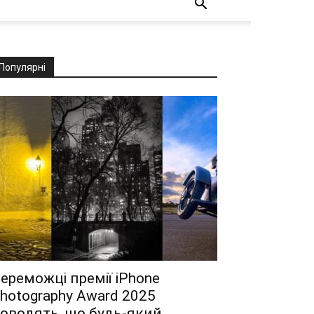
Популярні
ереможці премії iPhone
hotography Award 2025
оводять, що будь-який