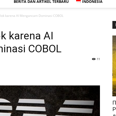
BERITA DAN ARTIKEL TERBARU
INDONESIA
lok karena AI Mengancam Dominasi COBOL
k karena AI
inasi COBOL
11
П
P
д