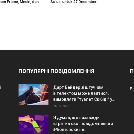
am Frame, Mesin, dan
Solusi untuk 27 Desember
ПОПУЛЯРНІ ПОВІДОМЛЕННЯ
П
i
Дарт Вейдер зі штучним
Be
інтелектом може лаятися,
вимовляти “туалет Скібіді” у...
26.07.2025
Я думав, що назавжди
втратив свої повідомлення з
iPhone, поки не...