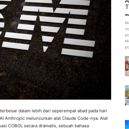
Т
ma
Мо
по
р
Мо
ро
erbesar dalam lebih dari seperempat abad pada hari
 AI Anthropic meluncurkan alat Claude Code-nya. Alat
asi COBOL secara dramatis, sebuah bahasa