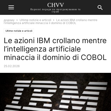
CHVV
Корисні поради по програмуванню та
іграм
додому
Ultime notizie e articoli
Le azioni IBM crollano mentre
l’intelligenza artificiale minaccia il dominio di COBOL
Ultime notizie e articoli
Le azioni IBM crollano mentre
l’intelligenza artificiale
minaccia il dominio di COBOL
25.02.2026