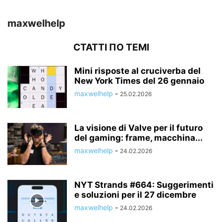
maxwelhelp
СТАТТІ ПО ТЕМІ
Mini risposte al cruciverba del
New York Times del 26 gennaio
maxwelhelp
-
25.02.2026
La visione di Valve per il futuro
del gaming: frame, macchina...
maxwelhelp
-
24.02.2026
NYT Strands #664: Suggerimenti
e soluzioni per il 27 dicembre
maxwelhelp
-
24.02.2026