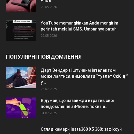
Anda
29.05.2026
YouTube memungkinkan Anda mengirim
perintah melalui SMS. Umpannya patuh
29.05.2026
ПОПУЛЯРНІ ПОВІДОМЛЕННЯ
Дарт Вейдер зі штучним інтелектом
може лаятися, вимовляти “туалет Скібіді”
у...
26.07.2025
Я думав, що назавжди втратив свої
повідомлення з iPhone, поки не...
31.07.2025
Огляд камери Insta360 X5 360: зафіксуй