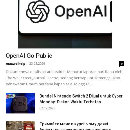
OpenAI Go Public
maxwelhelp
-
23.05.2026
0
Dokumennya ditulis secara praktis. Menurut laporan hari Rabu oleh
The Wall Street Journal, OpenAI sedang bersiap untuk mengajukan
penawaran umum perdana kapan saja. Minggu?...
Bundel Nintendo Switch 2 Dijual untuk Cyber
Monday: Diskon Waktu Terbatas
02.12.2025
Тримайте мене в курсі: чому деякі
борються за використання паперу в...