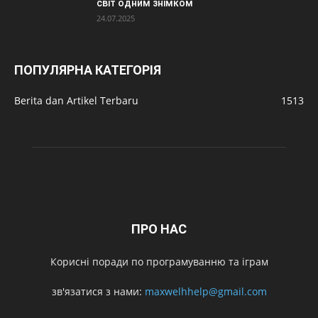
світ одним знімком
24.07.2025
ПОПУЛЯРНА КАТЕГОРІЯ
Berita dan Artikel Terbaru
1513
ПРО НАС
Корисні поради по програмуванню та іграм
зв'язатися з нами:
maxwelhhelp@gmail.com