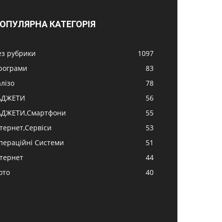
ОПУЛЯРНА КАТЕГОРІЯ
ез рубрики
1097
рограми
83
алізо
78
АДЖЕТИ
56
АДЖЕТИ,Смартфони
55
нтернет,Сервіси
53
пераційні Системи
51
нтернет
44
ото
40