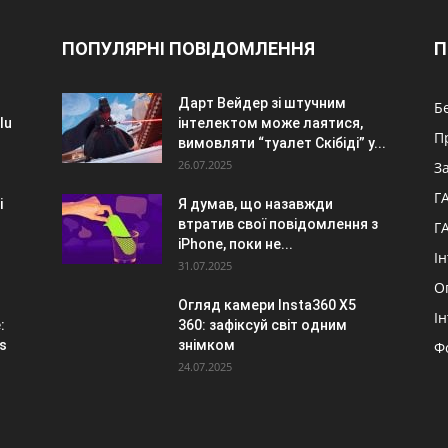
ПОПУЛЯРНІ ПОВІДОМЛЕННЯ
П
Дарт Вейдер зі штучним
Б
lu
інтелектом може лаятися,
П
вимовляти “туалет Скібіді” у...
26.07.2025
З
Г
i
Я думав, що назавжди
втратив свої повідомлення з
Г
iPhone, поки не...
І
31.07.2025
О
Огляд камери Insta360 X5
І
:
360: зафіксуй світ одним
s
знімком
Ф
24.07.2025