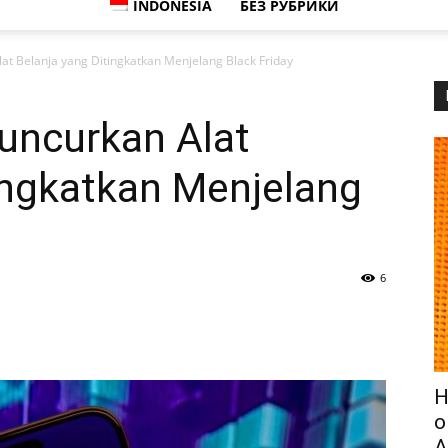
INDONESIA
БЕЗ РУБРИКИ
lat Belanja yang Ditingkatkan Menjelang Black Friday
luncurkan Alat
ingkatkan Menjelang
6
Н
о
A