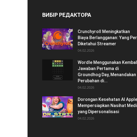
ВИБІР РЕДАКТОРА
Crunchyroll Meningkatkan
Biaya Berlangganan: Yang Per
Diketahui Streamer
04.02.2026
Wordle Menggunakan Kembal
Jawaban Pertama di
Groundhog Day, Menandakan
Perubahan di...
04.02.2026
Dorongan Kesehatan AI Apple
Mempersiapkan Nasihat Medi
yang Dipersonalisasi
04.02.2026