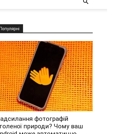
Популярні
адсилання фотографій
голеної природи? Чому ваш
ndroid може автоматично