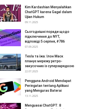
Kim Kardashian Menyalahkan
ChatGPT karena Gagal dalam
Ujian Hukum
09.11.2025
Сьогоднішні поради щодо
підключення до NYT,
відповіді 5 серпня, #786
07.09.2025
Tesla та їжа: Ілон Маск
планує мережу ретро-
закусочних із суперзарядкою
22.07.2025
Pengguna Android Mendapat
Peringatan tentang Aplikasi
yang Menguras Baterai
13.11.2025
Menguasai ChatGPT: 8