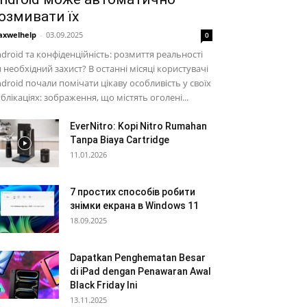
озмивати їх
xwelhelp
-
03.09.2025
0
droid та конфіденційність: розмиття реальності
 необхідний захист? В останні місяці користувачі
droid почали помічати цікаву особливість у своїх
блікаціях: зображення, що містять оголені...
EverNitro: Kopi Nitro Rumahan
Tanpa Biaya Cartridge
11.01.2026
7 простих способів робити
знімки екрана в Windows 11
18.09.2025
Dapatkan Penghematan Besar
di iPad dengan Penawaran Awal
Black Friday Ini
13.11.2025