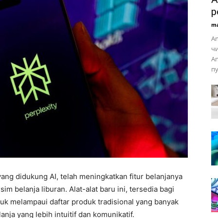
р
ma
An
чи
An
пу
yang didukung AI, telah meningkatkan fitur belanjanya
m belanja liburan. Alat-alat baru ini, tersedia bagi
uk melampaui daftar produk tradisional yang banyak
ja yang lebih intuitif dan komunikatif.