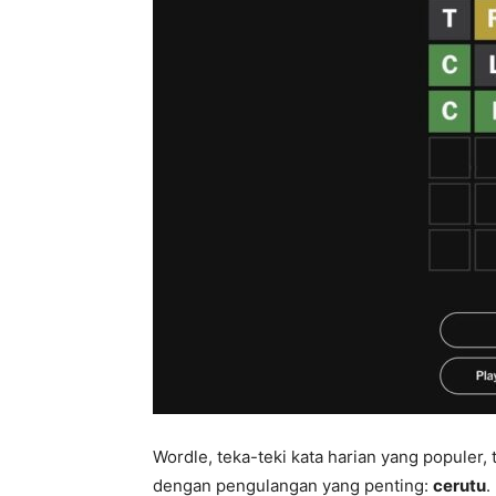
Wordle, teka-teki kata harian yang populer
dengan pengulangan yang penting:
cerutu
.