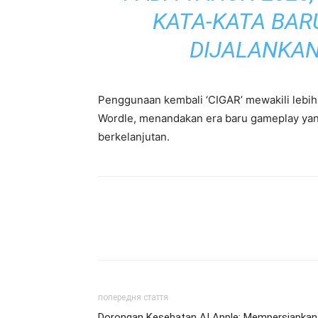
KATA-KATA BAR
DIJALANKAN,
Penggunaan kembali ‘CIGAR’ mewakili lebih da
Wordle, menandakan era baru gameplay ya
berkelanjutan.
попередня стаття
Dorongan Kesehatan AI Apple: Mempersiapkan