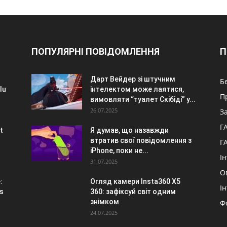
ПОПУЛЯРНІ ПОВІДОМЛЕННЯ
П
Дарт Вейдер зі штучним
Б
lu
інтелектом може лаятися,
П
вимовляти “туалет Скібіді” у...
26.07.2025
З
Г
t
Я думав, що назавжди
втратив свої повідомлення з
Г
iPhone, поки не...
І
31.07.2025
О
:
Огляд камери Insta360 X5
І
s
360: зафіксуй світ одним
знімком
Ф
24.07.2025