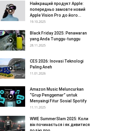
Найкращий продукт Apple:
попередньо замовте новий
Apple Vision Pro до його...
19.10.2025
Black Friday 2025: Penawaran
yang Anda Tunggu-tunggu
28.11.2025
CES 2026: Inovasi Teknologi
Paling Aneh
11.01.2026
Amazon Music Meluncurkan
“Grup Penggemar” untuk
Menyaingi Fitur Sosial Spotify
11.11.2025
WWE SummerSlam 2025: Коли
він починається і як дивитися
подію про...