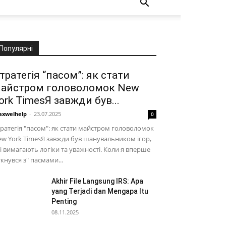
Популярні
тратегія “пасом”: як стати
айстром головоломок New
ork TimesЯ завжди був...
xwelhelp
-
23.07.2025
0
ратегія "пасом": як стати майстром головоломок
w York TimesЯ завжди був шанувальником ігор,
і вимагають логіки та уважності. Коли я вперше
ткнувся з" пасмами...
Akhir File Langsung IRS: Apa
yang Terjadi dan Mengapa Itu
Penting
08.11.2025