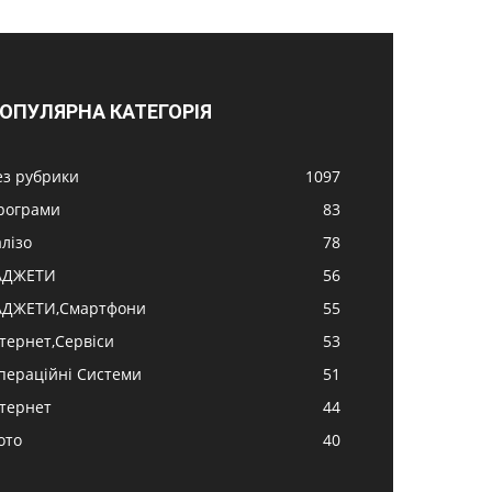
ОПУЛЯРНА КАТЕГОРІЯ
ез рубрики
1097
рограми
83
алізо
78
АДЖЕТИ
56
АДЖЕТИ,Смартфони
55
нтернет,Сервіси
53
пераційні Системи
51
нтернет
44
ото
40