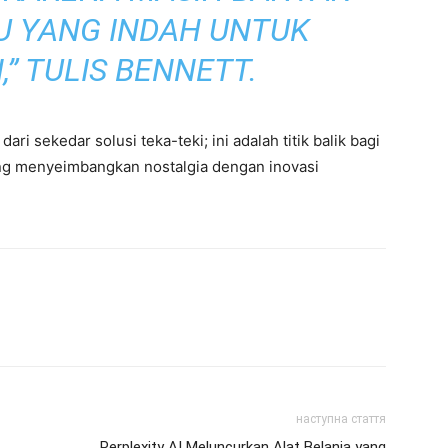
U YANG INDAH UNTUK
” TULIS BENNETT.
ri sekedar solusi teka-teki; ini adalah titik balik bagi
ng menyeimbangkan nostalgia dengan inovasi
наступна стаття
Perplexity AI Meluncurkan Alat Belanja yang