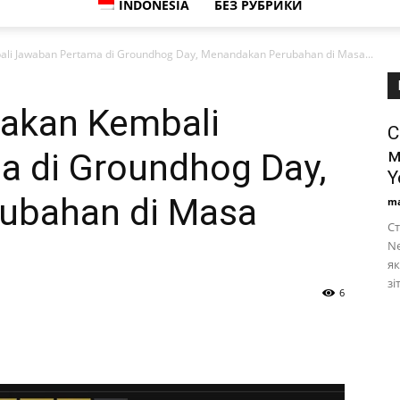
INDONESIA
БЕЗ РУБРИКИ
i Jawaban Pertama di Groundhog Day, Menandakan Perubahan di Masa...
akan Kembali
С
м
 di Groundhog Day,
Y
ubahan di Masa
ma
Ст
Ne
як
зі
6