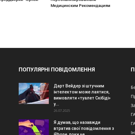
Медицинским Рекомендациям
ПОПУЛЯРНІ ПОВІДОМЛЕННЯ
П
ы
Дарт Вейдер зі штучним
Б
інтелектом може лаятися,
П
вимовляти «туалет Скібіді»
у...
З
26.07.2025
Г
Я думав, що назавжди
Г
втратив свої повідомлення з
І
iPhone, поки не...