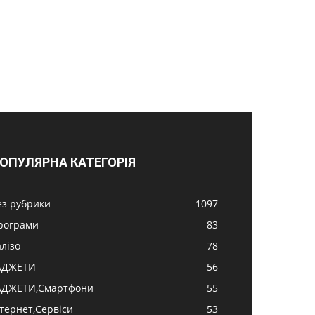
ОПУЛЯРНА КАТЕГОРІЯ
ез рубрики
1097
рограми
83
алізо
78
АДЖЕТИ
56
АДЖЕТИ,Смартфони
55
нтернет,Сервіси
53