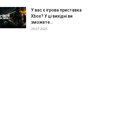
У вас є ігрова приставка
Xbox? У ці вихідні ви
зможете...
29.07.2025