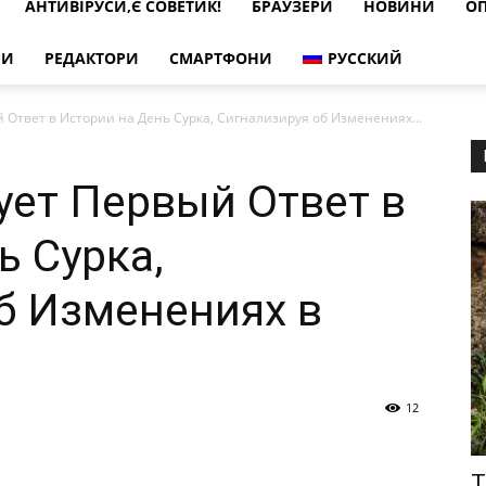
АНТИВІРУСИ,Є СОВЕТИК!
БРАУЗЕРИ
НОВИНИ
ОП
РИ
РЕДАКТОРИ
СМАРТФОНИ
РУССКИЙ
 Ответ в Истории на День Сурка, Сигнализируя об Изменениях...
ует Первый Ответ в
ь Сурка,
б Изменениях в
12
Т