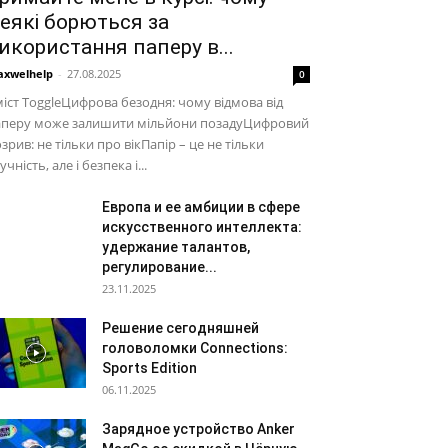
еякі борються за
икористання паперу в...
xwelhelp
-
27.08.2025
0
іст ToggleЦифрова безодня: чому відмова від
аперу може залишити мільйони позадуЦифровий
зрив: не тільки про вікПапір – це не тільки
учність, але і безпека і...
Европа и ее амбиции в сфере
искусственного интеллекта:
удержание талантов,
регулирование...
23.11.2025
Решение сегодняшней
головоломки Connections:
Sports Edition
06.11.2025
Зарядное устройство Anker