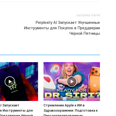
наступна стаття
Perplexity AI Запускает Улучшенные
Инструменты для Покупок в Преддверии
Чёрной Пятницы
AI Запускает
Стремление Apple к ИИ в
е Инструменты для
Здравоохранении: Подготовка к
 Преддверии Чёрной
Персонализированным