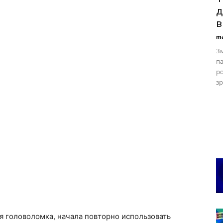
д
в
ma
Зм
п
ро
зр
я головоломка, начала повторно использовать