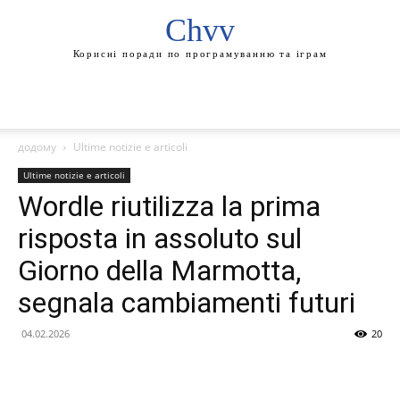
Chvv
Корисні поради по програмуванню та іграм
додому
Ultime notizie e articoli
Ultime notizie e articoli
Wordle riutilizza la prima
risposta in assoluto sul
Giorno della Marmotta,
segnala cambiamenti futuri
04.02.2026
20