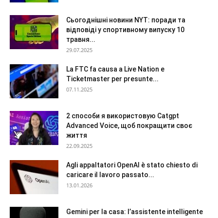
Сьогоднішні новини NYT: поради та
відповіді у спортивному випуску 10
травня...
29.07.2025
La FTC fa causa a Live Nation e
Ticketmaster per presunte...
07.11.2025
2 способи я використовую Catgpt
Advanced Voice, щоб покращити своє
життя
22.09.2025
Agli appaltatori OpenAI è stato chiesto di
caricare il lavoro passato...
13.01.2026
Gemini per la casa: l’assistente intelligente