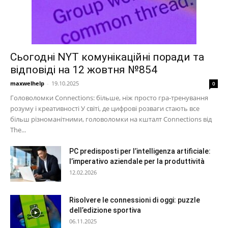
Сьогодні NYT комунікаційні поради та
відповіді на 12 жовтня №854
maxwelhelp
-
19.10.2025
0
Головоломки Connections: більше, ніж просто гра-тренування
розуму і креативності У світі, де цифрові розваги стають все
більш різноманітними, головоломки на кшталт Connections від
The...
PC predisposti per l’intelligenza artificiale:
l’imperativo aziendale per la produttività
12.02.2026
Risolvere le connessioni di oggi: puzzle
dell’edizione sportiva
06.11.2025