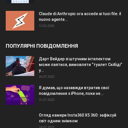
Claude di Anthropic ora accede ai tuoi file: il
nuovo agente...
13.02.2026
ПОПУЛЯРНІ ПОВІДОМЛЕННЯ
Дарт Вейдер зі штучним інтелектом
може лаятися, вимовляти “туалет Скібіді”
у...
26.07.2025
Я думав, що назавжди втратив свої
повідомлення з iPhone, поки не...
31.07.2025
Огляд камери Insta360 X5 360: зафіксуй
світ одним знімком
24.07.2025