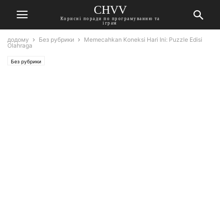
CHVV
Корисні поради по програмуванню та
іграм
додому
Без рубрики
Memecahkan Koneksi Hari Ini: Puzzle Edisi
Olahraga
Без рубрики