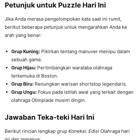
Petunjuk untuk Puzzle Hari Ini
Jika Anda merasa pengelompokan kata saat ini rumit,
berikut beberapa petunjuk untuk mengarahkan Anda ke
arah yang benar:
Grup Kuning:
Pikirkan tentang manuver menipu dalam
sebuah game.
Grup Hijau:
Pertimbangkan waralaba olahraga
terkemuka di Boston.
Grup Biru:
Renungkan warisan shortstop legendaris.
Grup Ungu:
Fokus pada istilah awal yang terkait dengan
olahraga Olimpiade musim dingin.
Jawaban Teka-teki Hari Ini
Berikut rincian lengkap grup
Koneksi: Edisi Olahraga
hari
ini dan temanya: