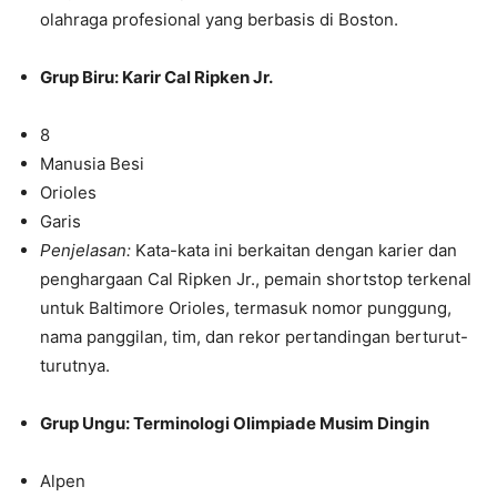
olahraga profesional yang berbasis di Boston.
Grup Biru: Karir Cal Ripken Jr.
8
Manusia Besi
Orioles
Garis
Penjelasan:
Kata-kata ini berkaitan dengan karier dan
penghargaan Cal Ripken Jr., pemain shortstop terkenal
untuk Baltimore Orioles, termasuk nomor punggung,
nama panggilan, tim, dan rekor pertandingan berturut-
turutnya.
Grup Ungu: Terminologi Olimpiade Musim Dingin
Alpen