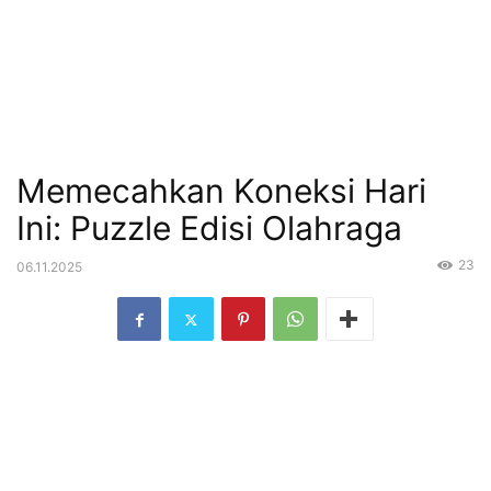
Memecahkan Koneksi Hari
Ini: Puzzle Edisi Olahraga
23
06.11.2025