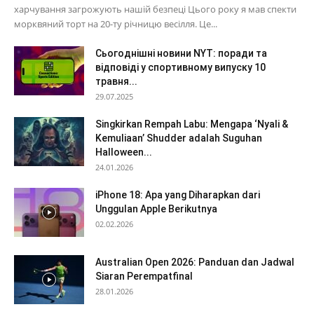
харчування загрожують нашій безпеці Цього року я мав спекти
морквяний торт на 20-ту річницю весілля. Це...
Сьогоднішні новини NYT: поради та
відповіді у спортивному випуску 10
травня...
29.07.2025
Singkirkan Rempah Labu: Mengapa ‘Nyali &
Kemuliaan’ Shudder adalah Suguhan
Halloween...
24.01.2026
iPhone 18: Apa yang Diharapkan dari
Unggulan Apple Berikutnya
02.02.2026
Australian Open 2026: Panduan dan Jadwal
Siaran Perempatfinal
28.01.2026