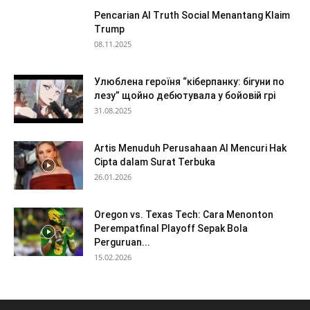
Pencarian AI Truth Social Menantang Klaim
Trump
08.11.2025
Улюблена героїня “кіберпанку: бігуни по
лезу” щойно дебютувала у бойовій грі
31.08.2025
Artis Menuduh Perusahaan AI Mencuri Hak
Cipta dalam Surat Terbuka
26.01.2026
Oregon vs. Texas Tech: Cara Menonton
Perempatfinal Playoff Sepak Bola
Perguruan...
15.02.2026