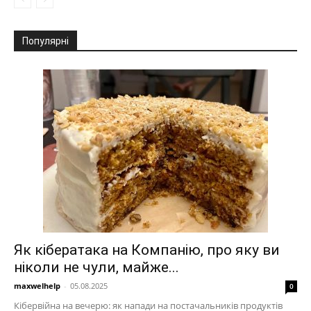
Популярні
Як кібератака на Компанію, про яку ви
ніколи не чули, майже...
maxwelhelp
-
05.08.2025
0
Кібервійна на вечерю: як напади на постачальників продуктів