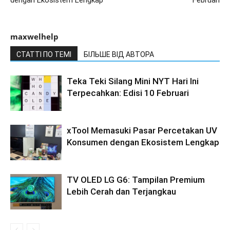
maxwelhelp
СТАТТІ ПО ТЕМІ
БІЛЬШЕ ВІД АВТОРА
Teka Teki Silang Mini NYT Hari Ini
Terpecahkan: Edisi 10 Februari
xTool Memasuki Pasar Percetakan UV
Konsumen dengan Ekosistem Lengkap
TV OLED LG G6: Tampilan Premium
Lebih Cerah dan Terjangkau