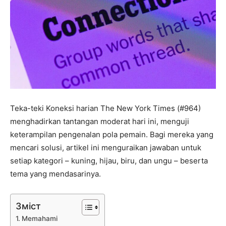
Teka-teki Koneksi harian The New York Times (#964)
menghadirkan tantangan moderat hari ini, menguji
keterampilan pengenalan pola pemain. Bagi mereka yang
mencari solusi, artikel ini menguraikan jawaban untuk
setiap kategori – kuning, hijau, biru, dan ungu – beserta
tema yang mendasarinya.
Зміст
Memahami