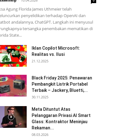
xwelhelp
-
10.04.2026
0
ksa Agung Florida James Uthmeier telah
luncurkan penyelidikan terhadap OpenAI dan
atbot andalannya, ChatGPT. Langkah ini menyusul
rungkapnya tersangka penembakan mematikan di
orida State...
Iklan Copilot Microsoft:
Realitas vs. Ilusi
21.12.2025
Black Friday 2025: Penawaran
Pembangkit Listrik Portabel
Terbaik – Jackery, Bluetti,...
30.11.2025
Meta Dituntut Atas
Pelanggaran Privasi AI Smart
Glass: Kontraktor Meninjau
Rekaman...
08.03.2026