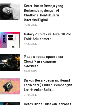
Keterlibatan Remaja yang
Berkembang dengan AI
Chatbots: Bentuk Baru
Interaksi Digital
05.04.2026
Galaxy Z Fold 7 vs. Pixel 10 Pro
Fold: Adu Kamera
12.02.2026
У вас є ігрова приставка
Xbox? У ці вихідні ви
зможете...
29.07.2025
Diskon Besar-besaran: Hemat
Lebih dari $1.000 di Pembangkit
Listrik Anker Solix...
21.04.2026
Detox Digital: Bisakah Istirahat