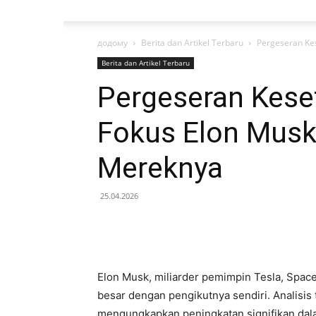
додому
Berita dan Artikel Terbaru
Pergeseran Ke
Berita dan Artikel Terbaru
Pergeseran Kese
Fokus Elon Musk
Mereknya
25.04.2026
Elon Musk, miliarder pemimpin Tesla, Spa
besar dengan pengikutnya sendiri. Analisis
mengungkapkan peningkatan signifikan dala