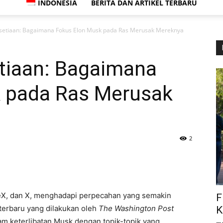
INDONESIA
BERITA DAN ARTIKEL TERBARU
setiaan: Bagaimana Fokus Elon Musk pada Ras Merusak Mereknya
tiaan: Bagaimana
 pada Ras Merusak
2
ceX, dan X, menghadapi perpecahan yang semakin
F
 terbaru yang dilakukan oleh
The Washington Post
K
m keterlibatan Musk dengan topik-topik yang