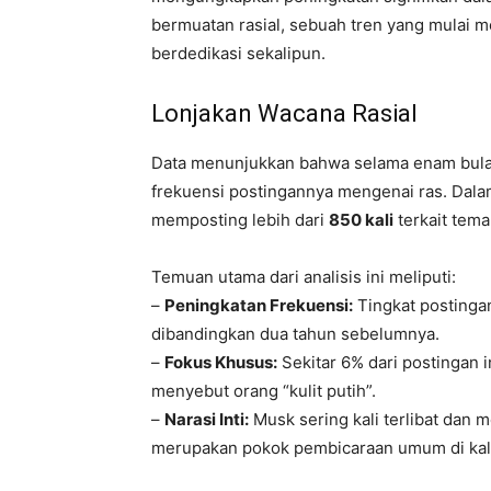
bermuatan rasial, sebuah tren yang mulai
berdedikasi sekalipun.
Lonjakan Wacana Rasial
Data menunjukkan bahwa selama enam bulan 
frekuensi postingannya mengenai ras. Dala
memposting lebih dari
850 kali
terkait tema
Temuan utama dari analisis ini meliputi:
–
Peningkatan Frekuensi:
Tingkat postingan
dibandingkan dua tahun sebelumnya.
–
Fokus Khusus:
Sekitar 6% dari postingan i
menyebut orang “kulit putih”.
–
Narasi Inti:
Musk sering kali terlibat dan m
merupakan pokok pembicaraan umum di kala